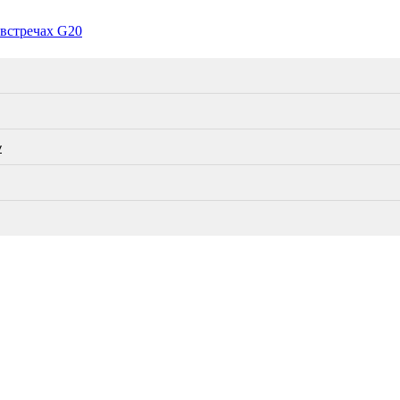
 встречах G20
у