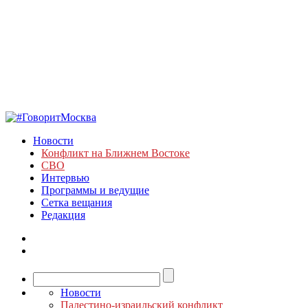
Новости
Конфликт на Ближнем Востоке
СВО
Интервью
Программы и ведущие
Сетка вещания
Редакция
Новости
Палестино-израильский конфликт