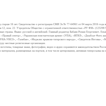
ше 16 лет. Свидетельство о регистрации СМИ Эл № 77-64961 от 04 марта 2016 года вы
ом 12, пом. 22. Учредитель Общество с ограниченной ответственностью «РУ ФМ» (123298 Мо
траны. Языки: русский и английский. Главный редактор Бабаян Роман Георгиевич. Email:
и: «Правый сектор», «Украинская повстанческая армия» (УПА), «ИГИЛ», «Джабхат Фатх а
«УНА-УНСО», «Талибан», «Меджлис крымско-татарского народа», «Свидетели Иеговы», «М
туру местные религиозные организации.
, логотипы, товарные знаки, фотографии, видео и аудио охраняются законодательством Ро
и материалов, размещенных на портале, в том числе цитировании, активная гиперссылка на 