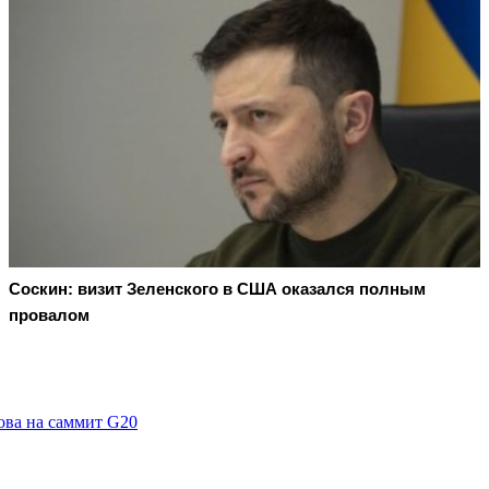
Соскин: визит Зеленского в США оказался полным
провалом
ова на саммит G20