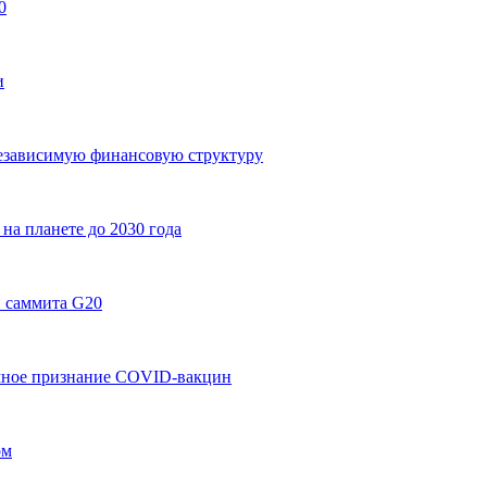
0
и
езависимую финансовую структуру
на планете до 2030 года
и саммита G20
мное признание COVID-вакцин
ом