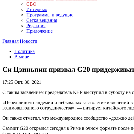
СВО
Интервью
Программы и ведущие
Сетка вещания
Редакция
Приложение
Главная
Новости
Политика
В мире
Си Цзиньпин призвал G20 придерживат
17:25
Окт. 30, 2021
С таким заявлением председатель КНР выступил в субботу на 
«Перед лицом пандемии и небывалых за столетие изменений в 
взаимовыгодного сотрудничества», — цитирует китайского ли
Он также отметил, что международное сообщество «должно дей
Саммит G20 открылся сегодня в Риме в очном формате после 
форуме по видеосвязи.