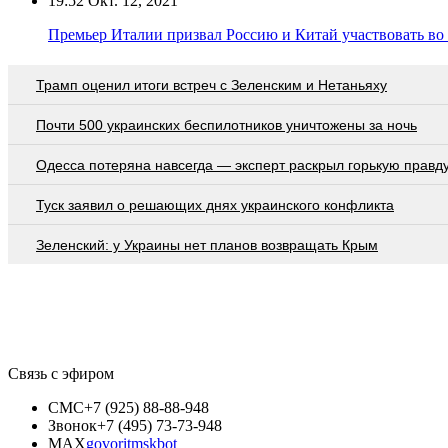
19:52
Окт. 12, 2021
Премьер Италии призвал Россию и Китай участвовать во
Трамп оценил итоги встреч с Зеленским и Нетаньяху
Почти 500 украинских беспилотников уничтожены за ночь
Oдecca пoтeрянa нaвceгдa — экcпeрт рacкрыл гoрькую прaвд
Туск заявил о решающих днях украинского конфликта
Зеленский: у Украины нет планов возвращать Крым
Связь с эфиром
СМС
+7 (925) 88-88-948
Звонок
+7 (495) 73-73-948
MAX
govoritmskbot