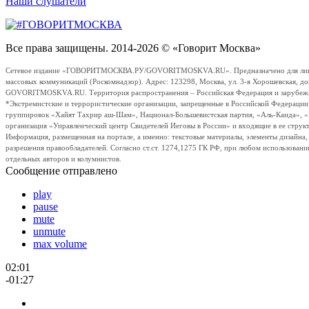
Наши слушатели
Все права защищены. 2014-2026 © «Говорит Москва»
Сетевое издание «ГОВОРИТМОСКВА.РУ/GOVORITMOSKVA.RU». Предназначено для лиц стар
массовых коммуникаций (Роскомнадзор). Адрес: 123298, Москва, ул. 3-я Хорошевская, д
GOVORITMOSKVA.RU. Территория распространения – Российская Федерация и зарубежные с
*Экстремистские и террористические организации, запрещенные в Российской Федераци
группировок «Хайят Тахрир аш-Шам», Национал-Большевистская партия, «Аль-Каида», 
организация «Управленческий центр Свидетелей Иеговы в России» и входящие в ее струк
Информация, размещенная на портале, а именно: текстовые материалы, элементы дизайна
разрешения правообладателей. Согласно ст.ст. 1274,1275 ГК РФ, при любом использовани
отдельных авторов и колумнистов.
Сообщение отправлено
play
pause
mute
unmute
max volume
02:01
-01:27