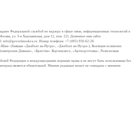
дано Федеральной службой по надзору в сфере связи, информационных технологий и
сква, ул. 3-я Хорошевская, дом 12, пом. 22). Доменное имя сайта
 info@govoritmoskva.ru. Номер телефона: +7 (495) 950-62-26
ш-Шам» (бывшая «Джабхат ан-Нусра», «Джебхат ан-Нусра»), Коалиция исламских
изантропик Дивижн», «Братство» Корчинского, «Артподготовка», Религиозная
ссийской Федерации и международными нормами права и не могут быть использованы без
материал является обязательной. Мнение редакции может не совпадать с мнением