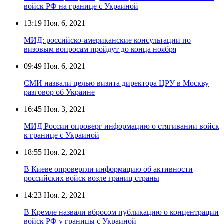
войск РФ на границе с Украиной
13:19
Ноя. 6, 2021
МИД: российско-американские консультации по
визовым вопросам пройдут до конца ноября
09:49
Ноя. 6, 2021
CМИ назвали целью визита директора ЦРУ в Москву
разговор об Украине
16:45
Ноя. 3, 2021
МИД России опроверг информацию о стягивании войск
к границе с Украиной
18:55
Ноя. 2, 2021
В Киеве опровергли информацию об активности
российских войск возле границ страны
14:23
Ноя. 2, 2021
В Кремле назвали вбросом публикацию о концентрации
войск РФ у границы с Украиной