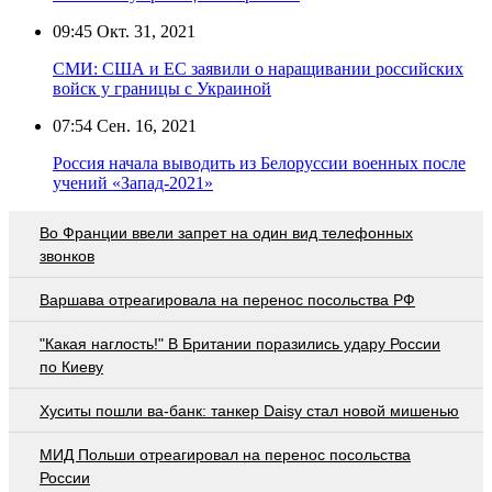
09:45
Окт. 31, 2021
СМИ: США и ЕС заявили о наращивании российских
войск у границы с Украиной
07:54
Сен. 16, 2021
Россия начала выводить из Белоруссии военных после
учений «Запад-2021»
Во Франции ввели запрет на один вид телефонных
звонков
Варшава отреагировала на перенос посольства РФ
"Какая наглость!" В Британии поразились удару России
по Киеву
Хуситы пошли ва-банк: танкер Daisy стал новой мишенью
МИД Польши отреагировал на перенос посольства
России