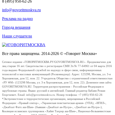
8 (495) 950-62-26
info@govoritmoskva.ru
Реклама на радио
Города вещания
Наши слушатели
Все права защищены. 2014-2026 © «Говорит Москва»
Сетевое издание «ГОВОРИТМОСКВА.РУ/GOVORITMOSKVA.RU». Предназначено для
лиц старше 16 лет. Свидетельство о регистрации СМИ Эл № 77-64961 от 04 марта 2016
года выдано Федеральной службой по надзору в сфере связи, информационных
технологий и массовых коммуникаций (Роскомнадзор). Адрес: 123298, Москва, ул. 3-я
Хорошевская, дом 12, пом. 22. Учредитель Общество с ограниченной ответственностью
«РУ ФМ» (123298 Москва, ул. 3-я Хорошевская, дом 12, пом. 22). Доменное имя сайта
GOVORITMOSKVA.RU. Территория распространения – Российская Федерация и
зарубежные страны. Языки: русский и английский. Главный редактор Бабаян Роман
Георгиевич. Email: info@govoritmoskva.ru. Номер телефона: +7 (495) 950-62-26
*Экстремистские и террористические организации, запрещенные в Российской
Федерации: «Правый сектор», «Украинская повстанческая армия» (УПА), «ИГИЛ»,
«Джабхат Фатх аш-Шам» (бывшая «Джабхат ан-Нусра», «Джебхат ан-Нусра»),
Коалиция исламских группировок «Хайят Тахрир аш-Шам», Национал-Большевистская