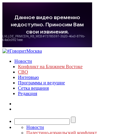
Новости
Конфликт на Ближнем Востоке
СВО
Интервью
Программы и ведущие
Сетка вещания
Редакция
Новости
Палестино-израильский конфликт