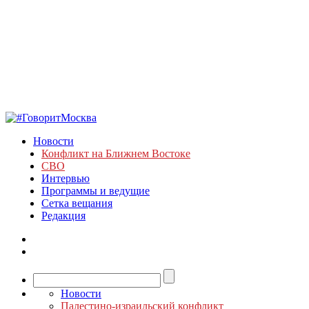
Новости
Конфликт на Ближнем Востоке
СВО
Интервью
Программы и ведущие
Сетка вещания
Редакция
Новости
Палестино-израильский конфликт