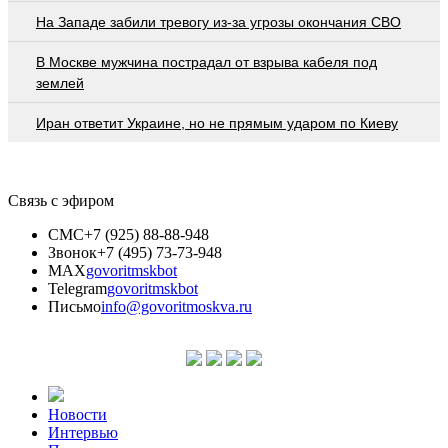
На Западе забили тревогу из-за угрозы окончания СВО
В Москве мужчина пострадал от взрыва кабеля под
землей
Иран ответит Украине, но не прямым ударом по Киеву
Связь с эфиром
СМС
+7 (925) 88-88-948
Звонок
+7 (495) 73-73-948
MAX
govoritmskbot
Telegram
govoritmskbot
Письмо
info@govoritmoskva.ru
Новости
Интервью