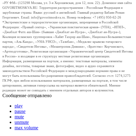
«РУ ФМ» (123298 Москва, ул. 3-я Хорошевская, дом 12, пом. 22). Доменное имя сайта
GOVORITMOSKVA.RU. Территория распространения – Российская Федерация и
зарубежные страны. Языки: русский и английский. Главный редактор Бабаян Роман
Георгиевич. Email: info@govoritmoskva.ru. Номер телефона: +7 (495) 950-62-26
*Экстремистские и террористические организации, запрещенные в Российской
Федерации: «Правый сектор», «Украинская повстанческая армия» (УПА), «ИГИЛ»,
«Джабхат Фатх аш-Шам» (бывшая «Джабхат ан-Нусра», «Джебхат ан-Нусра»),
Коалиция исламских группировок «Хайят Тахрир аш-Шам», Национал-Большевистская
партия, «Аль-Каида», «УНА-УНСО», «Талибан», «Меджлис крымско-татарского
народа», «Свидетели Иеговы», «Мизантропик Дивижн», «Братство» Корчинского,
«Артподготовка», Религиозная организация «Управленческий центр Свидетелей Иеговы
в России» и входящие в ее структуру местные религиозные организации.
Информация, размещенная на портале, а именно: текстовые материалы, элементы
дизайна, логотипы, товарные знаки, фотографии, видео и аудио охраняются
законодательством Российской Федерации и международными нормами права и не
могут быть использованы без разрешения правообладателей. Согласно ст.ст. 1274,1275
ГК РФ, при любом использовании материалов, размещенных на портале, в том числе
цитировании, активная гиперссылка на материал является обязательной. Мнение
редакции может не совпадать с мнением отдельных авторов и колумнистов.
Сообщение отправлено
play
pause
mute
unmute
max volume