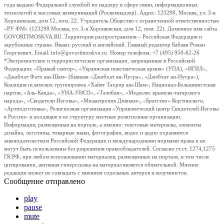
года выдано Федеральной службой по надзору в сфере связи, информационных
технологий и массовых коммуникаций (Роскомнадзор). Адрес: 123298, Москва, ул. 3-я
Хорошевская, дом 12, пом. 22. Учредитель Общество с ограниченной ответственностью
«РУ ФМ» (123298 Москва, ул. 3-я Хорошевская, дом 12, пом. 22). Доменное имя сайта
GOVORITMOSKVA.RU. Территория распространения – Российская Федерация и
зарубежные страны. Языки: русский и английский. Главный редактор Бабаян Роман
Георгиевич. Email: info@govoritmoskva.ru. Номер телефона: +7 (495) 950-62-26
*Экстремистские и террористические организации, запрещенные в Российской
Федерации: «Правый сектор», «Украинская повстанческая армия» (УПА), «ИГИЛ»,
«Джабхат Фатх аш-Шам» (бывшая «Джабхат ан-Нусра», «Джебхат ан-Нусра»),
Коалиция исламских группировок «Хайят Тахрир аш-Шам», Национал-Большевистская
партия, «Аль-Каида», «УНА-УНСО», «Талибан», «Меджлис крымско-татарского
народа», «Свидетели Иеговы», «Мизантропик Дивижн», «Братство» Корчинского,
«Артподготовка», Религиозная организация «Управленческий центр Свидетелей Иеговы
в России» и входящие в ее структуру местные религиозные организации.
Информация, размещенная на портале, а именно: текстовые материалы, элементы
дизайна, логотипы, товарные знаки, фотографии, видео и аудио охраняются
законодательством Российской Федерации и международными нормами права и не
могут быть использованы без разрешения правообладателей. Согласно ст.ст. 1274,1275
ГК РФ, при любом использовании материалов, размещенных на портале, в том числе
цитировании, активная гиперссылка на материал является обязательной. Мнение
редакции может не совпадать с мнением отдельных авторов и колумнистов.
Сообщение отправлено
play
pause
mute