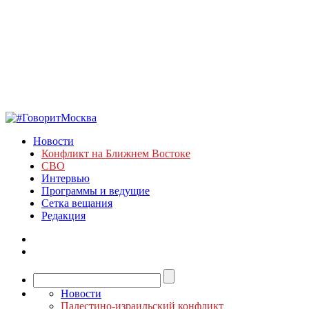
Новости
Конфликт на Ближнем Востоке
СВО
Интервью
Программы и ведущие
Сетка вещания
Редакция
Новости
Палестино-израильский конфликт