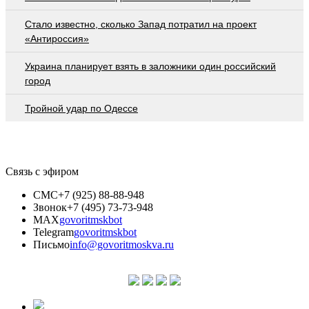
Стало известно, сколько Запад потратил на проект
«Антироссия»
Украина планирует взять в заложники один российский
город
Тройной удар по Одессe
Связь с эфиром
СМС
+7 (925) 88-88-948
Звонок
+7 (495) 73-73-948
MAX
govoritmskbot
Telegram
govoritmskbot
Письмо
info@govoritmoskva.ru