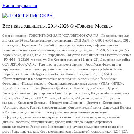
Наши слушатели
Все права защищены. 2014-2026 © «Говорит Москва»
Сетевое издание «ГОВОРИТМОСКВА.РУ/GOVORITMOSKVA.RU». Предназначено для
лиц старше 16 лет. Свидетельство о регистрации СМИ Эл № 77-64961 от 04 марта 2016
года выдано Федеральной службой по надзору в сфере связи, информационных
технологий и массовых коммуникаций (Роскомнадзор). Адрес: 123298, Москва, ул. 3-я
Хорошевская, дом 12, пом. 22. Учредитель Общество с ограниченной ответственностью
«РУ ФМ» (123298 Москва, ул. 3-я Хорошевская, дом 12, пом. 22). Доменное имя сайта
GOVORITMOSKVA.RU. Территория распространения – Российская Федерация и
зарубежные страны. Языки: русский и английский. Главный редактор Бабаян Роман
Георгиевич. Email: info@govoritmoskva.ru. Номер телефона: +7 (495) 950-62-26
*Экстремистские и террористические организации, запрещенные в Российской
Федерации: «Правый сектор», «Украинская повстанческая армия» (УПА), «ИГИЛ»,
«Джабхат Фатх аш-Шам» (бывшая «Джабхат ан-Нусра», «Джебхат ан-Нусра»),
Коалиция исламских группировок «Хайят Тахрир аш-Шам», Национал-Большевистская
партия, «Аль-Каида», «УНА-УНСО», «Талибан», «Меджлис крымско-татарского
народа», «Свидетели Иеговы», «Мизантропик Дивижн», «Братство» Корчинского,
«Артподготовка», Религиозная организация «Управленческий центр Свидетелей Иеговы
в России» и входящие в ее структуру местные религиозные организации.
Информация, размещенная на портале, а именно: текстовые материалы, элементы
дизайна, логотипы, товарные знаки, фотографии, видео и аудио охраняются
законодательством Российской Федерации и международными нормами права и не
могут быть использованы без разрешения правообладателей. Согласно ст.ст. 1274,1275