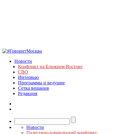
Новости
Конфликт на Ближнем Востоке
СВО
Интервью
Программы и ведущие
Сетка вещания
Редакция
Новости
Палестино-израильский конфликт