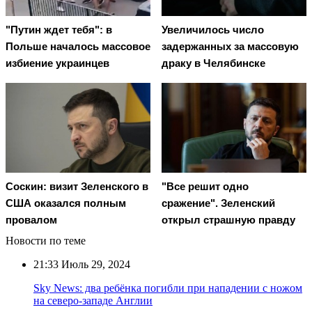
"Путин ждет тебя": в
Увеличилось число
Польше началось массовое
задержанных за массовую
избиение украинцев
драку в Челябинске
Соскин: визит Зеленского в
"Все решит одно
США оказался полным
сражение". Зеленский
провалом
открыл страшную правду
Новости по теме
21:33
Июль 29, 2024
Sky News: два ребёнка погибли при нападении с ножом
на северо-западе Англии