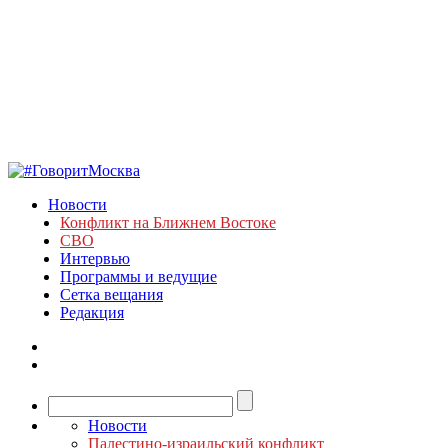
Новости
Конфликт на Ближнем Востоке
СВО
Интервью
Программы и ведущие
Сетка вещания
Редакция
Новости
Палестино-израильский конфликт