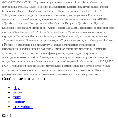
GOVORITMOSKVA.RU. Территория распространения – Российская Федерация и
зарубежные страны. Языки: русский и английский. Главный редактор Бабаян Роман
Георгиевич. Email: info@govoritmoskva.ru. Номер телефона: +7 (495) 950-62-26
*Экстремистские и террористические организации, запрещенные в Российской
Федерации: «Правый сектор», «Украинская повстанческая армия» (УПА), «ИГИЛ»,
«Джабхат Фатх аш-Шам» (бывшая «Джабхат ан-Нусра», «Джебхат ан-Нусра»),
Коалиция исламских группировок «Хайят Тахрир аш-Шам», Национал-Большевистская
партия, «Аль-Каида», «УНА-УНСО», «Талибан», «Меджлис крымско-татарского
народа», «Свидетели Иеговы», «Мизантропик Дивижн», «Братство» Корчинского,
«Артподготовка», Религиозная организация «Управленческий центр Свидетелей Иеговы
в России» и входящие в ее структуру местные религиозные организации.
Информация, размещенная на портале, а именно: текстовые материалы, элементы
дизайна, логотипы, товарные знаки, фотографии, видео и аудио охраняются
законодательством Российской Федерации и международными нормами права и не
могут быть использованы без разрешения правообладателей. Согласно ст.ст. 1274,1275
ГК РФ, при любом использовании материалов, размещенных на портале, в том числе
цитировании, активная гиперссылка на материал является обязательной. Мнение
редакции может не совпадать с мнением отдельных авторов и колумнистов.
Сообщение отправлено
play
pause
mute
unmute
max volume
02:01