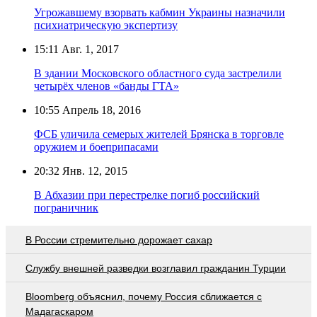
Угрожавшему взорвать кабмин Украины назначили
психиатрическую экспертизу
15:11
Авг. 1, 2017
В здании Московского областного суда застрелили
четырёх членов «банды ГТА»
10:55
Апрель 18, 2016
ФСБ уличила семерых жителей Брянска в торговле
оружием и боеприпасами
20:32
Янв. 12, 2015
В Абхазии при перестрелке погиб российский
пограничник
В России стремительно дорожает сахар
Службу внешней разведки возглавил гражданин Турции
Bloomberg объяснил, почему Россия сближается с
Мадагаскаром