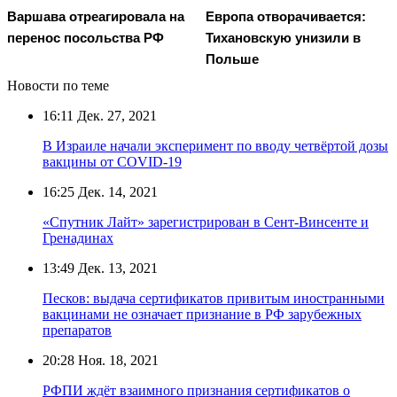
Варшава отреагировала на
Европа отворачивается:
перенос посольства РФ
Тихановскую унизили в
Польше
Новости по теме
16:11
Дек. 27, 2021
В Израиле начали эксперимент по вводу четвёртой дозы
вакцины от COVID-19
16:25
Дек. 14, 2021
«Спутник Лайт» зарегистрирован в Сент-Винсенте и
Гренадинах
13:49
Дек. 13, 2021
Песков: выдача сертификатов привитым иностранными
вакцинами не означает признание в РФ зарубежных
препаратов
20:28
Ноя. 18, 2021
РФПИ ждёт взаимного признания сертификатов о