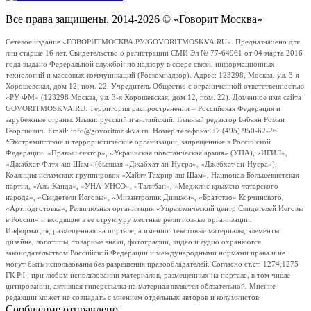
Все права защищены. 2014-2026 © «Говорит Москва»
Сетевое издание «ГОВОРИТМОСКВА.РУ/GOVORITMOSKVA.RU». Предназначено для
лиц старше 16 лет. Свидетельство о регистрации СМИ Эл № 77-64961 от 04 марта 2016
года выдано Федеральной службой по надзору в сфере связи, информационных
технологий и массовых коммуникаций (Роскомнадзор). Адрес: 123298, Москва, ул. 3-я
Хорошевская, дом 12, пом. 22. Учредитель Общество с ограниченной ответственностью
«РУ ФМ» (123298 Москва, ул. 3-я Хорошевская, дом 12, пом. 22). Доменное имя сайта
GOVORITMOSKVA.RU. Территория распространения – Российская Федерация и
зарубежные страны. Языки: русский и английский. Главный редактор Бабаян Роман
Георгиевич. Email: info@govoritmoskva.ru. Номер телефона: +7 (495) 950-62-26
*Экстремистские и террористические организации, запрещенные в Российской
Федерации: «Правый сектор», «Украинская повстанческая армия» (УПА), «ИГИЛ»,
«Джабхат Фатх аш-Шам» (бывшая «Джабхат ан-Нусра», «Джебхат ан-Нусра»),
Коалиция исламских группировок «Хайят Тахрир аш-Шам», Национал-Большевистская
партия, «Аль-Каида», «УНА-УНСО», «Талибан», «Меджлис крымско-татарского
народа», «Свидетели Иеговы», «Мизантропик Дивижн», «Братство» Корчинского,
«Артподготовка», Религиозная организация «Управленческий центр Свидетелей Иеговы
в России» и входящие в ее структуру местные религиозные организации.
Информация, размещенная на портале, а именно: текстовые материалы, элементы
дизайна, логотипы, товарные знаки, фотографии, видео и аудио охраняются
законодательством Российской Федерации и международными нормами права и не
могут быть использованы без разрешения правообладателей. Согласно ст.ст. 1274,1275
ГК РФ, при любом использовании материалов, размещенных на портале, в том числе
цитировании, активная гиперссылка на материал является обязательной. Мнение
редакции может не совпадать с мнением отдельных авторов и колумнистов.
Сообщение отправлено