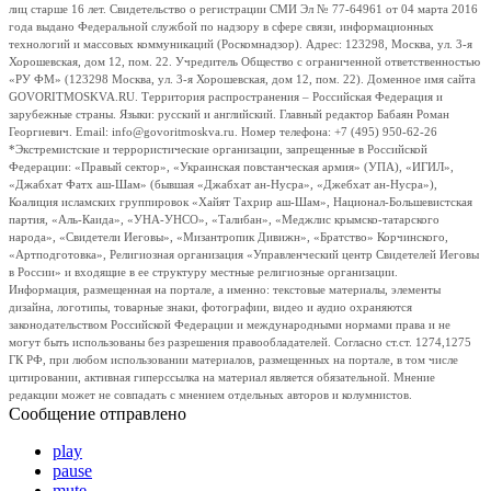
лиц старше 16 лет. Свидетельство о регистрации СМИ Эл № 77-64961 от 04 марта 2016
года выдано Федеральной службой по надзору в сфере связи, информационных
технологий и массовых коммуникаций (Роскомнадзор). Адрес: 123298, Москва, ул. 3-я
Хорошевская, дом 12, пом. 22. Учредитель Общество с ограниченной ответственностью
«РУ ФМ» (123298 Москва, ул. 3-я Хорошевская, дом 12, пом. 22). Доменное имя сайта
GOVORITMOSKVA.RU. Территория распространения – Российская Федерация и
зарубежные страны. Языки: русский и английский. Главный редактор Бабаян Роман
Георгиевич. Email: info@govoritmoskva.ru. Номер телефона: +7 (495) 950-62-26
*Экстремистские и террористические организации, запрещенные в Российской
Федерации: «Правый сектор», «Украинская повстанческая армия» (УПА), «ИГИЛ»,
«Джабхат Фатх аш-Шам» (бывшая «Джабхат ан-Нусра», «Джебхат ан-Нусра»),
Коалиция исламских группировок «Хайят Тахрир аш-Шам», Национал-Большевистская
партия, «Аль-Каида», «УНА-УНСО», «Талибан», «Меджлис крымско-татарского
народа», «Свидетели Иеговы», «Мизантропик Дивижн», «Братство» Корчинского,
«Артподготовка», Религиозная организация «Управленческий центр Свидетелей Иеговы
в России» и входящие в ее структуру местные религиозные организации.
Информация, размещенная на портале, а именно: текстовые материалы, элементы
дизайна, логотипы, товарные знаки, фотографии, видео и аудио охраняются
законодательством Российской Федерации и международными нормами права и не
могут быть использованы без разрешения правообладателей. Согласно ст.ст. 1274,1275
ГК РФ, при любом использовании материалов, размещенных на портале, в том числе
цитировании, активная гиперссылка на материал является обязательной. Мнение
редакции может не совпадать с мнением отдельных авторов и колумнистов.
Сообщение отправлено
play
pause
mute