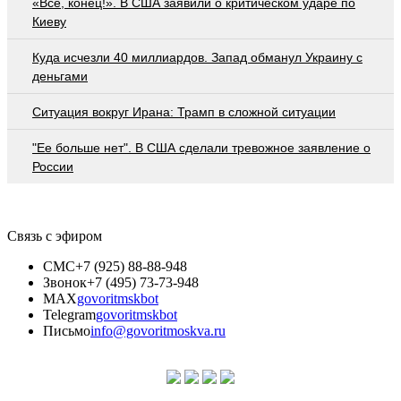
«Все, конец!». В США заявили о критическом ударе по
Киеву
Куда исчезли 40 миллиардов. Запад обманул Украину с
деньгами
Ситуация вокруг Ирана: Трамп в сложной ситуации
"Ее больше нет". В США сделали тревожное заявление о
России
Связь с эфиром
СМС
+7 (925) 88-88-948
Звонок
+7 (495) 73-73-948
MAX
govoritmskbot
Telegram
govoritmskbot
Письмо
info@govoritmoskva.ru