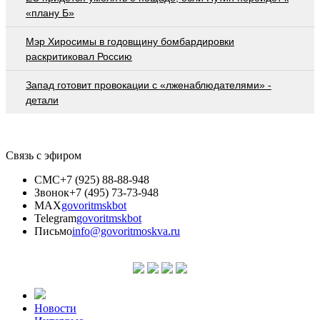
«плану Б»
Мэр Хиросимы в годовщину бомбардировки
раскритиковал Россию
Запад готовит провокации с «лженаблюдателями» -
детали
Связь с эфиром
СМС
+7 (925) 88-88-948
Звонок
+7 (495) 73-73-948
MAX
govoritmskbot
Telegram
govoritmskbot
Письмо
info@govoritmoskva.ru
Новости