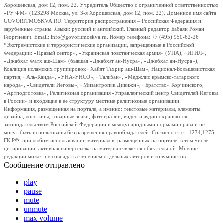
Хорошевская, дом 12, пом. 22. Учредитель Общество с ограниченной ответственностью
«РУ ФМ» (123298 Москва, ул. 3-я Хорошевская, дом 12, пом. 22). Доменное имя сайта
GOVORITMOSKVA.RU. Территория распространения – Российская Федерация и
зарубежные страны. Языки: русский и английский. Главный редактор Бабаян Роман
Георгиевич. Email: info@govoritmoskva.ru. Номер телефона: +7 (495) 950-62-26
*Экстремистские и террористические организации, запрещенные в Российской
Федерации: «Правый сектор», «Украинская повстанческая армия» (УПА), «ИГИЛ»,
«Джабхат Фатх аш-Шам» (бывшая «Джабхат ан-Нусра», «Джебхат ан-Нусра»),
Коалиция исламских группировок «Хайят Тахрир аш-Шам», Национал-Большевистская
партия, «Аль-Каида», «УНА-УНСО», «Талибан», «Меджлис крымско-татарского
народа», «Свидетели Иеговы», «Мизантропик Дивижн», «Братство» Корчинского,
«Артподготовка», Религиозная организация «Управленческий центр Свидетелей Иеговы
в России» и входящие в ее структуру местные религиозные организации.
Информация, размещенная на портале, а именно: текстовые материалы, элементы
дизайна, логотипы, товарные знаки, фотографии, видео и аудио охраняются
законодательством Российской Федерации и международными нормами права и не
могут быть использованы без разрешения правообладателей. Согласно ст.ст. 1274,1275
ГК РФ, при любом использовании материалов, размещенных на портале, в том числе
цитировании, активная гиперссылка на материал является обязательной. Мнение
редакции может не совпадать с мнением отдельных авторов и колумнистов.
Сообщение отправлено
play
pause
mute
unmute
max volume