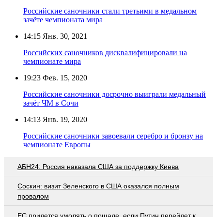
Российские саночники стали третьими в медальном
зачёте чемпионата мира
14:15
Янв. 30, 2021
Российских саночников дисквалифицировали на
чемпионате мира
19:23
Фев. 15, 2020
Российские саночники досрочно выиграли медальный
зачёт ЧМ в Сочи
14:13
Янв. 19, 2020
Российские саночники завоевали серебро и бронзу на
чемпионате Европы
АБН24: Россия наказала США за поддержку Киева
Соскин: визит Зеленского в США оказался полным
провалом
EC придется умолять о пощаде, если Путин перейдет к