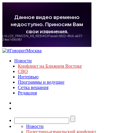
Новости
Конфликт на Ближнем Востоке
СВО
Интервью
Программы и ведущие
Сетка вещания
Редакция
Новости
Палестино-израильский конфликт