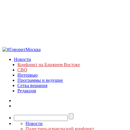
Новости
Конфликт на Ближнем Востоке
СВО
Интервью
Программы и ведущие
Сетка вещания
Редакция
Новости
Палестино-израильский конфликт