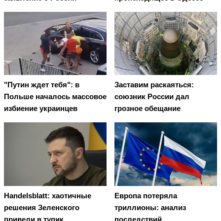
"Путин ждет тебя": в
Заставим раскаяться:
Польше началось массовое
союзник России дал
избиение украинцев
грозное обещание
Handelsblatt: хаотичные
Европа потеряла
решения Зеленского
триллионы: анализ
привели в тупик
последствий