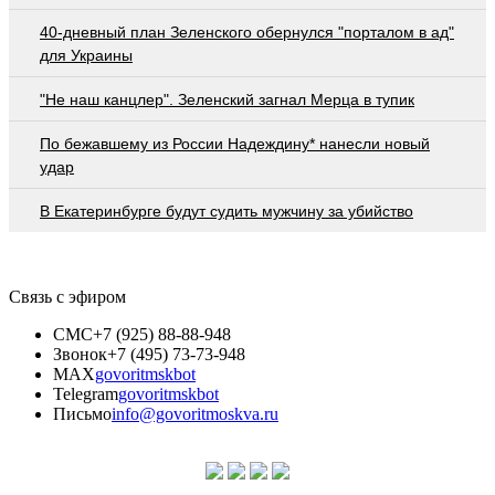
40-дневный план Зеленского обернулся "порталом в ад"
для Украины
"Не наш канцлер". Зеленский загнал Мерца в тупик
По бежавшему из России Надеждину* нанесли новый
удар
В Екатеринбурге будут судить мужчину за убийство
Связь с эфиром
СМС
+7 (925) 88-88-948
Звонок
+7 (495) 73-73-948
MAX
govoritmskbot
Telegram
govoritmskbot
Письмо
info@govoritmoskva.ru