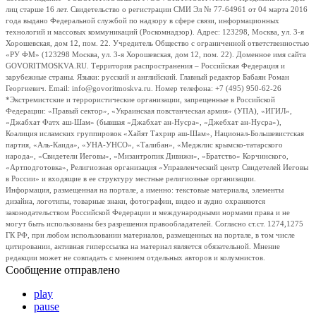
лиц старше 16 лет. Свидетельство о регистрации СМИ Эл № 77-64961 от 04 марта 2016
года выдано Федеральной службой по надзору в сфере связи, информационных
технологий и массовых коммуникаций (Роскомнадзор). Адрес: 123298, Москва, ул. 3-я
Хорошевская, дом 12, пом. 22. Учредитель Общество с ограниченной ответственностью
«РУ ФМ» (123298 Москва, ул. 3-я Хорошевская, дом 12, пом. 22). Доменное имя сайта
GOVORITMOSKVA.RU. Территория распространения – Российская Федерация и
зарубежные страны. Языки: русский и английский. Главный редактор Бабаян Роман
Георгиевич. Email: info@govoritmoskva.ru. Номер телефона: +7 (495) 950-62-26
*Экстремистские и террористические организации, запрещенные в Российской
Федерации: «Правый сектор», «Украинская повстанческая армия» (УПА), «ИГИЛ»,
«Джабхат Фатх аш-Шам» (бывшая «Джабхат ан-Нусра», «Джебхат ан-Нусра»),
Коалиция исламских группировок «Хайят Тахрир аш-Шам», Национал-Большевистская
партия, «Аль-Каида», «УНА-УНСО», «Талибан», «Меджлис крымско-татарского
народа», «Свидетели Иеговы», «Мизантропик Дивижн», «Братство» Корчинского,
«Артподготовка», Религиозная организация «Управленческий центр Свидетелей Иеговы
в России» и входящие в ее структуру местные религиозные организации.
Информация, размещенная на портале, а именно: текстовые материалы, элементы
дизайна, логотипы, товарные знаки, фотографии, видео и аудио охраняются
законодательством Российской Федерации и международными нормами права и не
могут быть использованы без разрешения правообладателей. Согласно ст.ст. 1274,1275
ГК РФ, при любом использовании материалов, размещенных на портале, в том числе
цитировании, активная гиперссылка на материал является обязательной. Мнение
редакции может не совпадать с мнением отдельных авторов и колумнистов.
Сообщение отправлено
play
pause