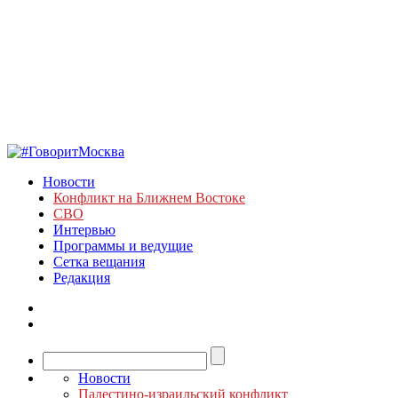
Новости
Конфликт на Ближнем Востоке
СВО
Интервью
Программы и ведущие
Сетка вещания
Редакция
Новости
Палестино-израильский конфликт