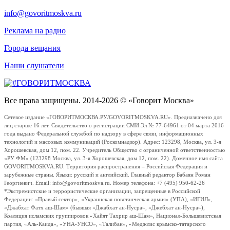
info@govoritmoskva.ru
Реклама на радио
Города вещания
Наши слушатели
Все права защищены. 2014-2026 © «Говорит Москва»
Сетевое издание «ГОВОРИТМОСКВА.РУ/GOVORITMOSKVA.RU». Предназначено для
лиц старше 16 лет. Свидетельство о регистрации СМИ Эл № 77-64961 от 04 марта 2016
года выдано Федеральной службой по надзору в сфере связи, информационных
технологий и массовых коммуникаций (Роскомнадзор). Адрес: 123298, Москва, ул. 3-я
Хорошевская, дом 12, пом. 22. Учредитель Общество с ограниченной ответственностью
«РУ ФМ» (123298 Москва, ул. 3-я Хорошевская, дом 12, пом. 22). Доменное имя сайта
GOVORITMOSKVA.RU. Территория распространения – Российская Федерация и
зарубежные страны. Языки: русский и английский. Главный редактор Бабаян Роман
Георгиевич. Email: info@govoritmoskva.ru. Номер телефона: +7 (495) 950-62-26
*Экстремистские и террористические организации, запрещенные в Российской
Федерации: «Правый сектор», «Украинская повстанческая армия» (УПА), «ИГИЛ»,
«Джабхат Фатх аш-Шам» (бывшая «Джабхат ан-Нусра», «Джебхат ан-Нусра»),
Коалиция исламских группировок «Хайят Тахрир аш-Шам», Национал-Большевистская
партия, «Аль-Каида», «УНА-УНСО», «Талибан», «Меджлис крымско-татарского