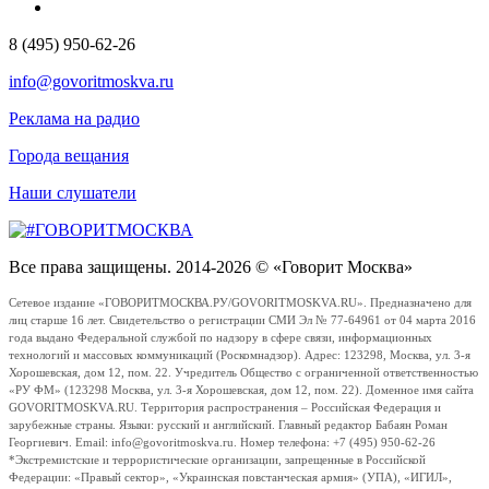
8 (495) 950-62-26
info@govoritmoskva.ru
Реклама на радио
Города вещания
Наши слушатели
Все права защищены. 2014-2026 © «Говорит Москва»
Сетевое издание «ГОВОРИТМОСКВА.РУ/GOVORITMOSKVA.RU». Предназначено для
лиц старше 16 лет. Свидетельство о регистрации СМИ Эл № 77-64961 от 04 марта 2016
года выдано Федеральной службой по надзору в сфере связи, информационных
технологий и массовых коммуникаций (Роскомнадзор). Адрес: 123298, Москва, ул. 3-я
Хорошевская, дом 12, пом. 22. Учредитель Общество с ограниченной ответственностью
«РУ ФМ» (123298 Москва, ул. 3-я Хорошевская, дом 12, пом. 22). Доменное имя сайта
GOVORITMOSKVA.RU. Территория распространения – Российская Федерация и
зарубежные страны. Языки: русский и английский. Главный редактор Бабаян Роман
Георгиевич. Email: info@govoritmoskva.ru. Номер телефона: +7 (495) 950-62-26
*Экстремистские и террористические организации, запрещенные в Российской
Федерации: «Правый сектор», «Украинская повстанческая армия» (УПА), «ИГИЛ»,