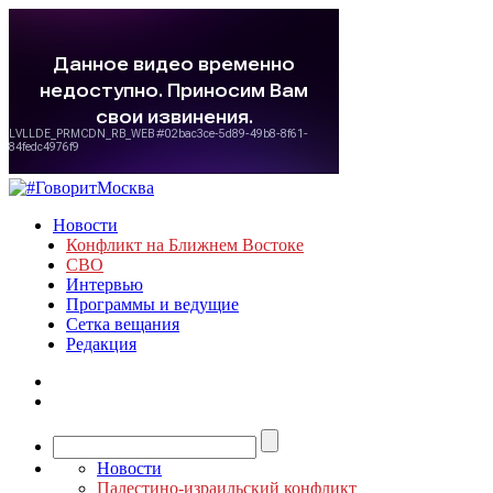
Новости
Конфликт на Ближнем Востоке
СВО
Интервью
Программы и ведущие
Сетка вещания
Редакция
Новости
Палестино-израильский конфликт