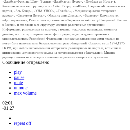
«Джабхат Фатх аш-Шам» (бывшая «Джабхат ан-Нусра», «Джебхат ан-Нусра»),
Коалиция исламских группировок «Хайят Тахрир аш-Шам», Национал-Большевистская
партия, «Аль-Каида», «УНА-УНСО», «Талибан», «Меджлис крымско-татарского
народа», «Свидетели Иеговы», «Мизантропик Дивижн», «Братство» Корчинского,
«Артподготовка», Религиозная организация «Управленческий центр Свидетелей Иеговы
в России» и входящие в ее структуру местные религиозные организации.
Информация, размещенная на портале, а именно: текстовые материалы, элементы
дизайна, логотипы, товарные знаки, фотографии, видео и аудио охраняются
законодательством Российской Федерации и международными нормами права и не
могут быть использованы без разрешения правообладателей. Согласно ст.ст. 1274,1275
ГК РФ, при любом использовании материалов, размещенных на портале, в том числе
цитировании, активная гиперссылка на материал является обязательной. Мнение
редакции может не совпадать с мнением отдельных авторов и колумнистов.
Сообщение отправлено
play
pause
mute
unmute
max volume
02:01
-01:27
repeat off