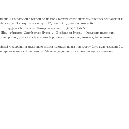
дано Федеральной службой по надзору в сфере связи, информационных технологий и
сква, ул. 3-я Хорошевская, дом 12, пом. 22). Доменное имя сайта
 info@govoritmoskva.ru. Номер телефона: +7 (495) 950-62-26
ш-Шам» (бывшая «Джабхат ан-Нусра», «Джебхат ан-Нусра»), Коалиция исламских
изантропик Дивижн», «Братство» Корчинского, «Артподготовка», Религиозная
ссийской Федерации и международными нормами права и не могут быть использованы без
материал является обязательной. Мнение редакции может не совпадать с мнением