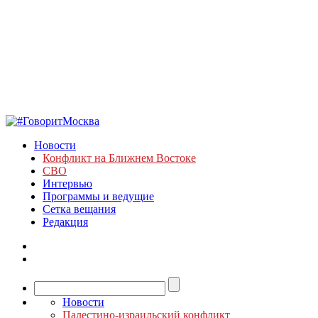
Новости
Конфликт на Ближнем Востоке
СВО
Интервью
Программы и ведущие
Сетка вещания
Редакция
Новости
Палестино-израильский конфликт