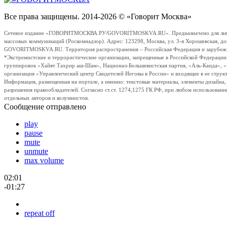
Все права защищены. 2014-2026 © «Говорит Москва»
Сетевое издание «ГОВОРИТМОСКВА.РУ/GOVORITMOSKVA.RU». Предназначено для лиц стар
массовых коммуникаций (Роскомнадзор). Адрес: 123298, Москва, ул. 3-я Хорошевская, д
GOVORITMOSKVA.RU. Территория распространения – Российская Федерация и зарубежные с
*Экстремистские и террористические организации, запрещенные в Российской Федераци
группировок «Хайят Тахрир аш-Шам», Национал-Большевистская партия, «Аль-Каида», 
организация «Управленческий центр Свидетелей Иеговы в России» и входящие в ее струк
Информация, размещенная на портале, а именно: текстовые материалы, элементы дизайна
разрешения правообладателей. Согласно ст.ст. 1274,1275 ГК РФ, при любом использовани
отдельных авторов и колумнистов.
Сообщение отправлено
play
pause
mute
unmute
max volume
02:01
-01:27
repeat off