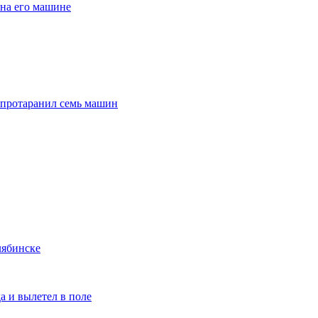
 на его машине
и протаранил семь машин
лябинске
а и вылетел в поле