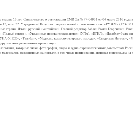
ше 16 лет. Свидетельство о регистрации СМИ Эл № 77-64961 от 04 марта 2016 года вы
ом 12, пом. 22. Учредитель Общество с ограниченной ответственностью «РУ ФМ» (123298 Мо
траны. Языки: русский и английский. Главный редактор Бабаян Роман Георгиевич. Email:
и: «Правый сектор», «Украинская повстанческая армия» (УПА), «ИГИЛ», «Джабхат Фатх а
«УНА-УНСО», «Талибан», «Меджлис крымско-татарского народа», «Свидетели Иеговы», «М
туру местные религиозные организации.
, логотипы, товарные знаки, фотографии, видео и аудио охраняются законодательством Ро
и материалов, размещенных на портале, в том числе цитировании, активная гиперссылка на 