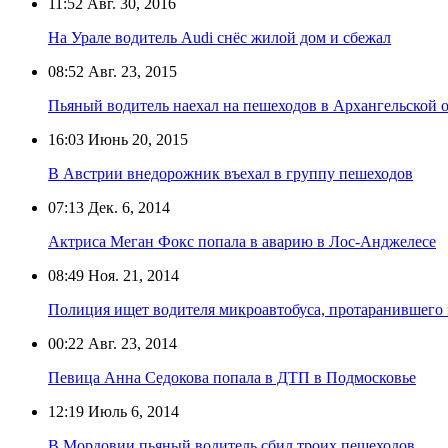
11:52
Авг. 30, 2016
На Урале водитель Audi снёс жилой дом и сбежал
08:52
Авг. 23, 2015
Пьяный водитель наехал на пешеходов в Архангельской 
16:03
Июнь 20, 2015
В Австрии внедорожник въехал в группу пешеходов
07:13
Дек. 6, 2014
Актриса Меган Фокс попала в аварию в Лос-Анджелесе
08:49
Ноя. 21, 2014
Полиция ищет водителя микроавтобуса, протаранившего
00:22
Авг. 23, 2014
Певица Анна Седокова попала в ДТП в Подмосковье
12:19
Июль 6, 2014
В Мордовии пьяный водитель сбил троих пешеходов