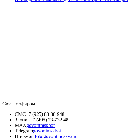
Связь с эфиром
СМС
+7 (925) 88-88-948
Звонок
+7 (495) 73-73-948
MAX
govoritmskbot
Telegram
govoritmskbot
Письмо
info@govoritmoskva.ru