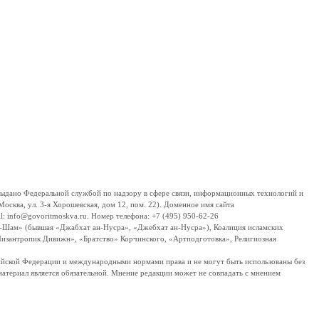
дано Федеральной службой по надзору в сфере связи, информационных технологий и
сква, ул. 3-я Хорошевская, дом 12, пом. 22). Доменное имя сайта
 info@govoritmoskva.ru. Номер телефона: +7 (495) 950-62-26
ш-Шам» (бывшая «Джабхат ан-Нусра», «Джебхат ан-Нусра»), Коалиция исламских
изантропик Дивижн», «Братство» Корчинского, «Артподготовка», Религиозная
ссийской Федерации и международными нормами права и не могут быть использованы без
материал является обязательной. Мнение редакции может не совпадать с мнением