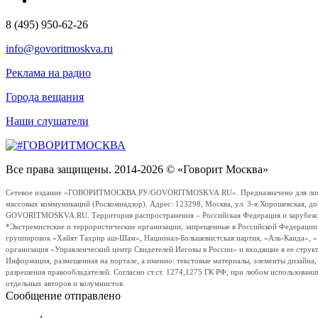
8 (495) 950-62-26
info@govoritmoskva.ru
Реклама на радио
Города вещания
Наши слушатели
Все права защищены. 2014-2026 © «Говорит Москва»
Сетевое издание «ГОВОРИТМОСКВА.РУ/GOVORITMOSKVA.RU». Предназначено для лиц стар
массовых коммуникаций (Роскомнадзор). Адрес: 123298, Москва, ул. 3-я Хорошевская, д
GOVORITMOSKVA.RU. Территория распространения – Российская Федерация и зарубежные с
*Экстремистские и террористические организации, запрещенные в Российской Федераци
группировок «Хайят Тахрир аш-Шам», Национал-Большевистская партия, «Аль-Каида», 
организация «Управленческий центр Свидетелей Иеговы в России» и входящие в ее струк
Информация, размещенная на портале, а именно: текстовые материалы, элементы дизайна
разрешения правообладателей. Согласно ст.ст. 1274,1275 ГК РФ, при любом использовани
отдельных авторов и колумнистов.
Сообщение отправлено