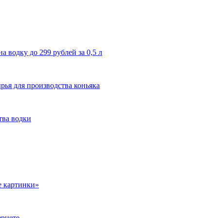
водку до 299 рублей за 0,5 л
рья для производства коньяка
тва водки
е картинки»
ернете