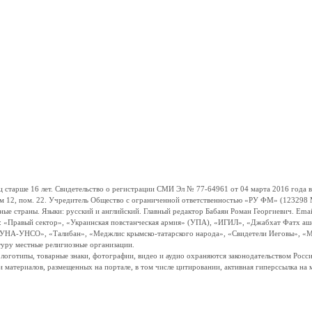
ше 16 лет. Свидетельство о регистрации СМИ Эл № 77-64961 от 04 марта 2016 года вы
ом 12, пом. 22. Учредитель Общество с ограниченной ответственностью «РУ ФМ» (123298 Мо
траны. Языки: русский и английский. Главный редактор Бабаян Роман Георгиевич. Email:
и: «Правый сектор», «Украинская повстанческая армия» (УПА), «ИГИЛ», «Джабхат Фатх а
«УНА-УНСО», «Талибан», «Меджлис крымско-татарского народа», «Свидетели Иеговы», «М
туру местные религиозные организации.
, логотипы, товарные знаки, фотографии, видео и аудио охраняются законодательством Ро
и материалов, размещенных на портале, в том числе цитировании, активная гиперссылка на 