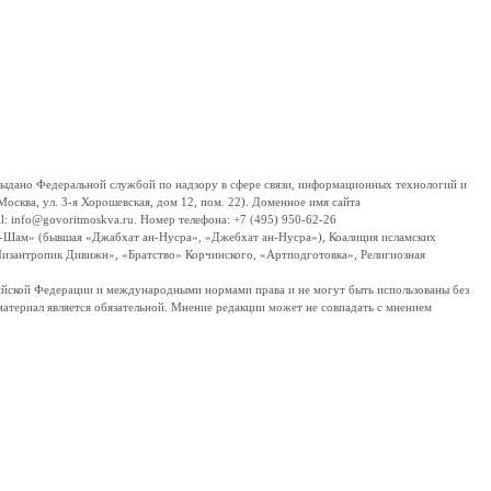
дано Федеральной службой по надзору в сфере связи, информационных технологий и
сква, ул. 3-я Хорошевская, дом 12, пом. 22). Доменное имя сайта
 info@govoritmoskva.ru. Номер телефона: +7 (495) 950-62-26
ш-Шам» (бывшая «Джабхат ан-Нусра», «Джебхат ан-Нусра»), Коалиция исламских
изантропик Дивижн», «Братство» Корчинского, «Артподготовка», Религиозная
ссийской Федерации и международными нормами права и не могут быть использованы без
материал является обязательной. Мнение редакции может не совпадать с мнением