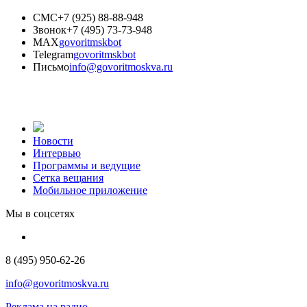
СМС
+7 (925) 88-88-948
Звонок
+7 (495) 73-73-948
MAX
govoritmskbot
Telegram
govoritmskbot
Письмо
info@govoritmoskva.ru
Новости
Интервью
Программы и ведущие
Сетка вещания
Мобильное приложение
Мы в соцсетях
8 (495) 950-62-26
info@govoritmoskva.ru
Реклама на радио