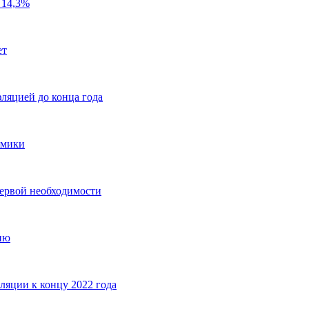
 14,3%
ет
ляцией до конца года
омики
ервой необходимости
ию
яции к концу 2022 года