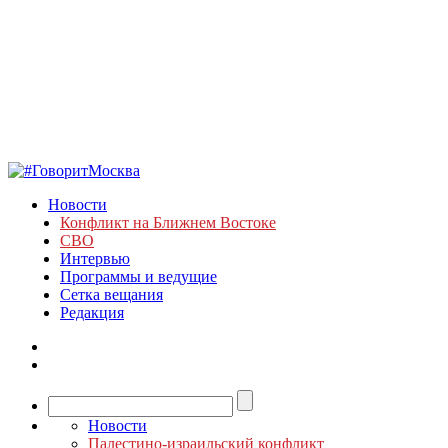
Новости
Конфликт на Ближнем Востоке
СВО
Интервью
Программы и ведущие
Сетка вещания
Редакция
Новости
Палестино-израильский конфликт