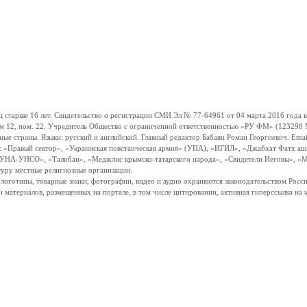
ше 16 лет. Свидетельство о регистрации СМИ Эл № 77-64961 от 04 марта 2016 года вы
ом 12, пом. 22. Учредитель Общество с ограниченной ответственностью «РУ ФМ» (123298 Мо
траны. Языки: русский и английский. Главный редактор Бабаян Роман Георгиевич. Email:
и: «Правый сектор», «Украинская повстанческая армия» (УПА), «ИГИЛ», «Джабхат Фатх а
«УНА-УНСО», «Талибан», «Меджлис крымско-татарского народа», «Свидетели Иеговы», «М
туру местные религиозные организации.
, логотипы, товарные знаки, фотографии, видео и аудио охраняются законодательством Ро
и материалов, размещенных на портале, в том числе цитировании, активная гиперссылка на 