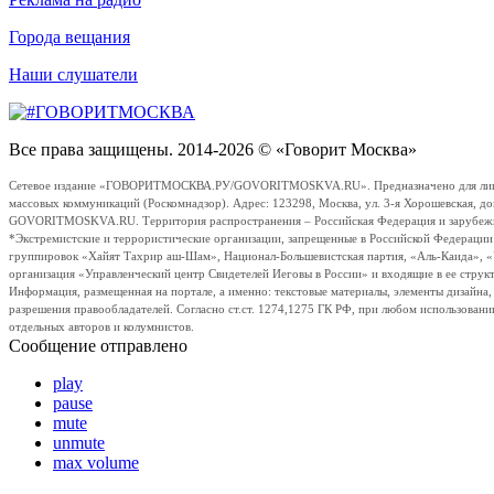
Города вещания
Наши слушатели
Все права защищены. 2014-2026 © «Говорит Москва»
Сетевое издание «ГОВОРИТМОСКВА.РУ/GOVORITMOSKVA.RU». Предназначено для лиц стар
массовых коммуникаций (Роскомнадзор). Адрес: 123298, Москва, ул. 3-я Хорошевская, д
GOVORITMOSKVA.RU. Территория распространения – Российская Федерация и зарубежные с
*Экстремистские и террористические организации, запрещенные в Российской Федераци
группировок «Хайят Тахрир аш-Шам», Национал-Большевистская партия, «Аль-Каида», 
организация «Управленческий центр Свидетелей Иеговы в России» и входящие в ее струк
Информация, размещенная на портале, а именно: текстовые материалы, элементы дизайна
разрешения правообладателей. Согласно ст.ст. 1274,1275 ГК РФ, при любом использовани
отдельных авторов и колумнистов.
Сообщение отправлено
play
pause
mute
unmute
max volume