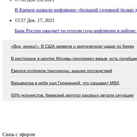
В Кремле назвали инфляцию «большой головной болью д
15:57
Дек. 17, 2021
Банк России ожидает по итогам года инфляцию в районе
«Все, конец!». В США заявили о критическом ударе по Киеву
В ресторане в центре Москвы прогремел взрыв, есть погибши
Европа потеряла триллионы: анализ последствий
Взрывчатка в небе над Германией: что скрывает МВД
50% уклонистов. Киевский депутат раскрыл детали ситуации
Связь с эфиром