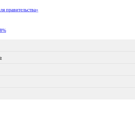
ля правительства»
 8%
е