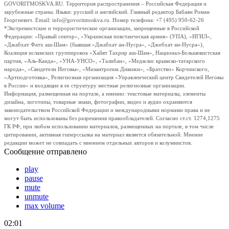
GOVORITMOSKVA.RU. Территория распространения – Российская Федерация и
зарубежные страны. Языки: русский и английский. Главный редактор Бабаян Роман
Георгиевич. Email: info@govoritmoskva.ru. Номер телефона: +7 (495) 950-62-26
*Экстремистские и террористические организации, запрещенные в Российской
Федерации: «Правый сектор», «Украинская повстанческая армия» (УПА), «ИГИЛ»,
«Джабхат Фатх аш-Шам» (бывшая «Джабхат ан-Нусра», «Джебхат ан-Нусра»),
Коалиция исламских группировок «Хайят Тахрир аш-Шам», Национал-Большевистская
партия, «Аль-Каида», «УНА-УНСО», «Талибан», «Меджлис крымско-татарского
народа», «Свидетели Иеговы», «Мизантропик Дивижн», «Братство» Корчинского,
«Артподготовка», Религиозная организация «Управленческий центр Свидетелей Иеговы
в России» и входящие в ее структуру местные религиозные организации.
Информация, размещенная на портале, а именно: текстовые материалы, элементы
дизайна, логотипы, товарные знаки, фотографии, видео и аудио охраняются
законодательством Российской Федерации и международными нормами права и не
могут быть использованы без разрешения правообладателей. Согласно ст.ст. 1274,1275
ГК РФ, при любом использовании материалов, размещенных на портале, в том числе
цитировании, активная гиперссылка на материал является обязательной. Мнение
редакции может не совпадать с мнением отдельных авторов и колумнистов.
Сообщение отправлено
play
pause
mute
unmute
max volume
02:01