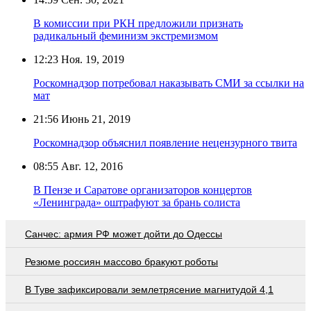
В комиссии при РКН предложили признать
радикальный феминизм экстремизмом
12:23
Ноя. 19, 2019
Роскомнадзор потребовал наказывать СМИ за ссылки на
мат
21:56
Июнь 21, 2019
Роскомнадзор объяснил появление нецензурного твита
08:55
Авг. 12, 2016
В Пензе и Саратове организаторов концертов
«Ленинграда» оштрафуют за брань солиста
Санчес: армия РФ может дойти до Одессы
Резюме россиян массово бракуют роботы
В Туве зафиксировали землетрясение магнитудой 4,1