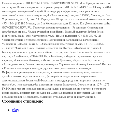
Сетевое издание «ГОВОРИТМОСКВА.РУ/GOVORITMOSKVA.RU». Предназначено для
лиц старше 16 лет. Свидетельство о регистрации СМИ Эл № 77-64961 от 04 марта 2016
года выдано Федеральной службой по надзору в сфере связи, информационных
технологий и массовых коммуникаций (Роскомнадзор). Адрес: 123298, Москва, ул. 3-я
Хорошевская, дом 12, пом. 22. Учредитель Общество с ограниченной ответственностью
«РУ ФМ» (123298 Москва, ул. 3-я Хорошевская, дом 12, пом. 22). Доменное имя сайта
GOVORITMOSKVA.RU. Территория распространения – Российская Федерация и
зарубежные страны. Языки: русский и английский. Главный редактор Бабаян Роман
Георгиевич. Email: info@govoritmoskva.ru. Номер телефона: +7 (495) 950-62-26
*Экстремистские и террористические организации, запрещенные в Российской
Федерации: «Правый сектор», «Украинская повстанческая армия» (УПА), «ИГИЛ»,
«Джабхат Фатх аш-Шам» (бывшая «Джабхат ан-Нусра», «Джебхат ан-Нусра»),
Коалиция исламских группировок «Хайят Тахрир аш-Шам», Национал-Большевистская
партия, «Аль-Каида», «УНА-УНСО», «Талибан», «Меджлис крымско-татарского
народа», «Свидетели Иеговы», «Мизантропик Дивижн», «Братство» Корчинского,
«Артподготовка», Религиозная организация «Управленческий центр Свидетелей Иеговы
в России» и входящие в ее структуру местные религиозные организации.
Информация, размещенная на портале, а именно: текстовые материалы, элементы
дизайна, логотипы, товарные знаки, фотографии, видео и аудио охраняются
законодательством Российской Федерации и международными нормами права и не
могут быть использованы без разрешения правообладателей. Согласно ст.ст. 1274,1275
ГК РФ, при любом использовании материалов, размещенных на портале, в том числе
цитировании, активная гиперссылка на материал является обязательной. Мнение
редакции может не совпадать с мнением отдельных авторов и колумнистов.
Сообщение отправлено
play