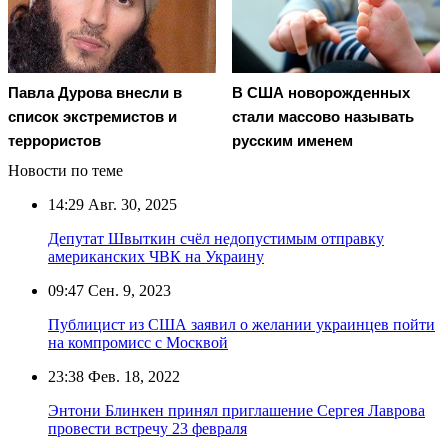
Павла Дурова внесли в
В США новорожденных
список экстремистов и
стали массово называть
террористов
русским именем
Новости по теме
14:29
Авг. 30, 2025
Депутат Швыткин счёл недопустимым отправку
американских ЧВК на Украину
09:47
Сен. 9, 2023
Публицист из США заявил о желании украинцев пойти
на компромисс с Москвой
23:38
Фев. 18, 2022
Энтони Блинкен принял приглашение Сергея Лаврова
провести встречу 23 февраля