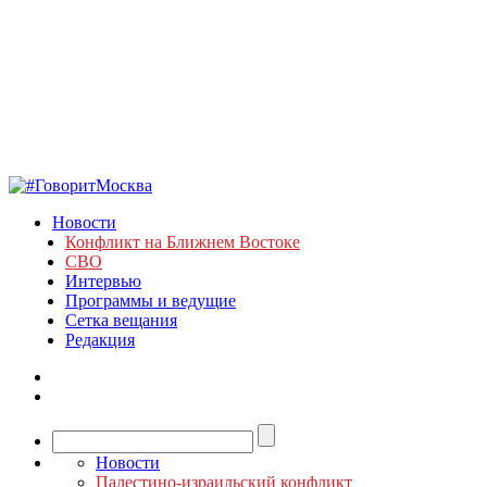
Новости
Конфликт на Ближнем Востоке
СВО
Интервью
Программы и ведущие
Сетка вещания
Редакция
Новости
Палестино-израильский конфликт