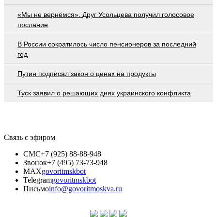
«Мы не вернёмся». Друг Усольцева получил голосовое
послание
В России сократилось число пенсионеров за последний
год
Путин подписал закон о ценах на продукты
Туск заявил о решающих днях украинского конфликта
Связь с эфиром
СМС
+7 (925) 88-88-948
Звонок
+7 (495) 73-73-948
MAX
govoritmskbot
Telegram
govoritmskbot
Письмо
info@govoritmoskva.ru