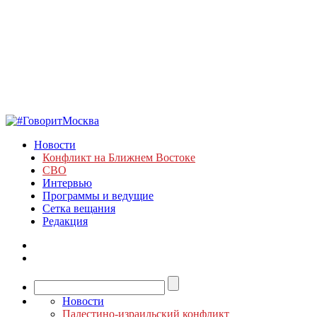
Новости
Конфликт на Ближнем Востоке
СВО
Интервью
Программы и ведущие
Сетка вещания
Редакция
Новости
Палестино-израильский конфликт