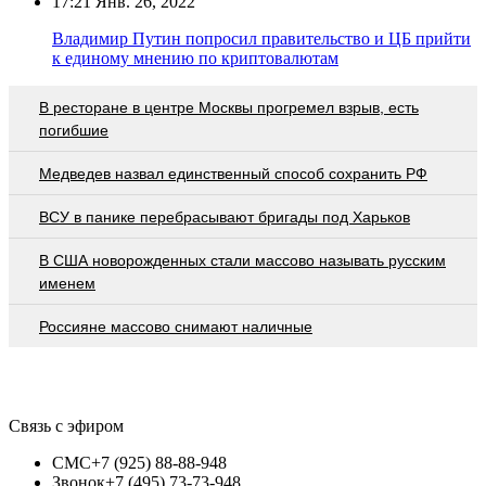
17:21
Янв. 26, 2022
Владимир Путин попросил правительство и ЦБ прийти
к единому мнению по криптовалютам
В ресторане в центре Москвы прогремел взрыв, есть
погибшие
Медведев назвал единственный способ сохранить РФ
ВСУ в панике перебрасывают бригады под Харьков
В США новорожденных стали массово называть русским
именем
Россияне массово снимают наличные
Связь с эфиром
СМС
+7 (925) 88-88-948
Звонок
+7 (495) 73-73-948