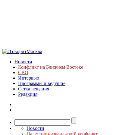
Новости
Конфликт на Ближнем Востоке
СВО
Интервью
Программы и ведущие
Сетка вещания
Редакция
Новости
Палестино-израильский конфликт