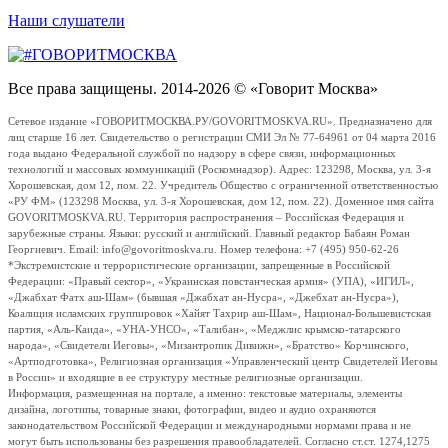
Наши слушатели
Все права защищены. 2014-2026 © «Говорит Москва»
Сетевое издание «ГОВОРИТМОСКВА.РУ/GOVORITMOSKVA.RU». Предназначено для
лиц старше 16 лет. Свидетельство о регистрации СМИ Эл № 77-64961 от 04 марта 2016
года выдано Федеральной службой по надзору в сфере связи, информационных
технологий и массовых коммуникаций (Роскомнадзор). Адрес: 123298, Москва, ул. 3-я
Хорошевская, дом 12, пом. 22. Учредитель Общество с ограниченной ответственностью
«РУ ФМ» (123298 Москва, ул. 3-я Хорошевская, дом 12, пом. 22). Доменное имя сайта
GOVORITMOSKVA.RU. Территория распространения – Российская Федерация и
зарубежные страны. Языки: русский и английский. Главный редактор Бабаян Роман
Георгиевич. Email: info@govoritmoskva.ru. Номер телефона: +7 (495) 950-62-26
*Экстремистские и террористические организации, запрещенные в Российской
Федерации: «Правый сектор», «Украинская повстанческая армия» (УПА), «ИГИЛ»,
«Джабхат Фатх аш-Шам» (бывшая «Джабхат ан-Нусра», «Джебхат ан-Нусра»),
Коалиция исламских группировок «Хайят Тахрир аш-Шам», Национал-Большевистская
партия, «Аль-Каида», «УНА-УНСО», «Талибан», «Меджлис крымско-татарского
народа», «Свидетели Иеговы», «Мизантропик Дивижн», «Братство» Корчинского,
«Артподготовка», Религиозная организация «Управленческий центр Свидетелей Иеговы
в России» и входящие в ее структуру местные религиозные организации.
Информация, размещенная на портале, а именно: текстовые материалы, элементы
дизайна, логотипы, товарные знаки, фотографии, видео и аудио охраняются
законодательством Российской Федерации и международными нормами права и не
могут быть использованы без разрешения правообладателей. Согласно ст.ст. 1274,1275