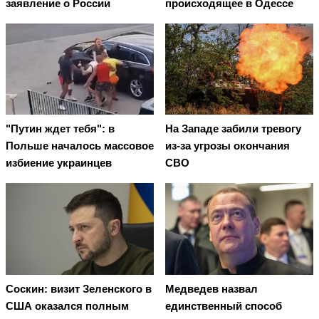
заявление о России
происходящее в Одессе
"Путин ждет тебя": в
На Западе забили тревогу
Польше началось массовое
из-за угрозы окончания
избиение украинцев
СВО
Соскин: визит Зеленского в
Медведев назвал
США оказался полным
единственный способ