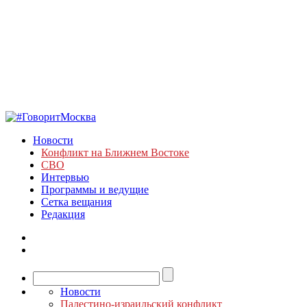
Новости
Конфликт на Ближнем Востоке
СВО
Интервью
Программы и ведущие
Сетка вещания
Редакция
Новости
Палестино-израильский конфликт