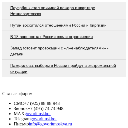
Пауэрбанк стал причиной пожара в квартире
Нижневартовска
Путин восхитился отношениями России и Киргизии
В 18 аэропортах России ввели ограничения
Запад готовит провокации с «лженаблюдателями» -
детали
Памфилова: выборы в России пройдут в экстремальной
ситуации
Связь с эфиром
СМС
+7 (925) 88-88-948
Звонок
+7 (495) 73-73-948
MAX
govoritmskbot
Telegram
govoritmskbot
Письмо
info@govoritmoskva.ru