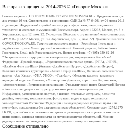
Все права защищены. 2014-2026 © «Говорит Москва»
Сетевое издание «ГОВОРИТМОСКВА.РУ/GOVORITMOSKVA.RU». Предназначено для
лиц старше 16 лет. Свидетельство о регистрации СМИ Эл № 77-64961 от 04 марта 2016
года выдано Федеральной службой по надзору в сфере связи, информационных
технологий и массовых коммуникаций (Роскомнадзор). Адрес: 123298, Москва, ул. 3-я
Хорошевская, дом 12, пом. 22. Учредитель Общество с ограниченной ответственностью
«РУ ФМ» (123298 Москва, ул. 3-я Хорошевская, дом 12, пом. 22). Доменное имя сайта
GOVORITMOSKVA.RU. Территория распространения – Российская Федерация и
зарубежные страны. Языки: русский и английский. Главный редактор Бабаян Роман
Георгиевич. Email: info@govoritmoskva.ru. Номер телефона: +7 (495) 950-62-26
*Экстремистские и террористические организации, запрещенные в Российской
Федерации: «Правый сектор», «Украинская повстанческая армия» (УПА), «ИГИЛ»,
«Джабхат Фатх аш-Шам» (бывшая «Джабхат ан-Нусра», «Джебхат ан-Нусра»),
Коалиция исламских группировок «Хайят Тахрир аш-Шам», Национал-Большевистская
партия, «Аль-Каида», «УНА-УНСО», «Талибан», «Меджлис крымско-татарского
народа», «Свидетели Иеговы», «Мизантропик Дивижн», «Братство» Корчинского,
«Артподготовка», Религиозная организация «Управленческий центр Свидетелей Иеговы
в России» и входящие в ее структуру местные религиозные организации.
Информация, размещенная на портале, а именно: текстовые материалы, элементы
дизайна, логотипы, товарные знаки, фотографии, видео и аудио охраняются
законодательством Российской Федерации и международными нормами права и не
могут быть использованы без разрешения правообладателей. Согласно ст.ст. 1274,1275
ГК РФ, при любом использовании материалов, размещенных на портале, в том числе
цитировании, активная гиперссылка на материал является обязательной. Мнение
редакции может не совпадать с мнением отдельных авторов и колумнистов.
Сообщение отправлено