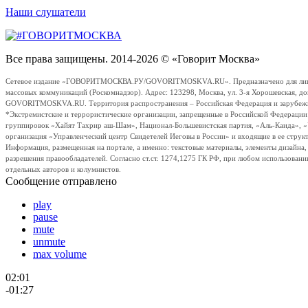
Наши слушатели
Все права защищены. 2014-2026 © «Говорит Москва»
Сетевое издание «ГОВОРИТМОСКВА.РУ/GOVORITMOSKVA.RU». Предназначено для лиц стар
массовых коммуникаций (Роскомнадзор). Адрес: 123298, Москва, ул. 3-я Хорошевская, д
GOVORITMOSKVA.RU. Территория распространения – Российская Федерация и зарубежные с
*Экстремистские и террористические организации, запрещенные в Российской Федераци
группировок «Хайят Тахрир аш-Шам», Национал-Большевистская партия, «Аль-Каида», 
организация «Управленческий центр Свидетелей Иеговы в России» и входящие в ее струк
Информация, размещенная на портале, а именно: текстовые материалы, элементы дизайна
разрешения правообладателей. Согласно ст.ст. 1274,1275 ГК РФ, при любом использовани
отдельных авторов и колумнистов.
Сообщение отправлено
play
pause
mute
unmute
max volume
02:01
-01:27