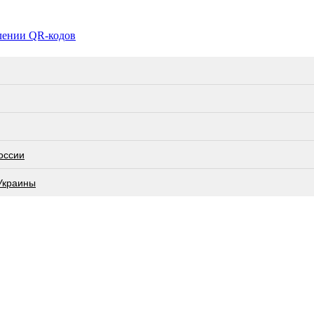
влении QR-кодов
оссии
 Украины