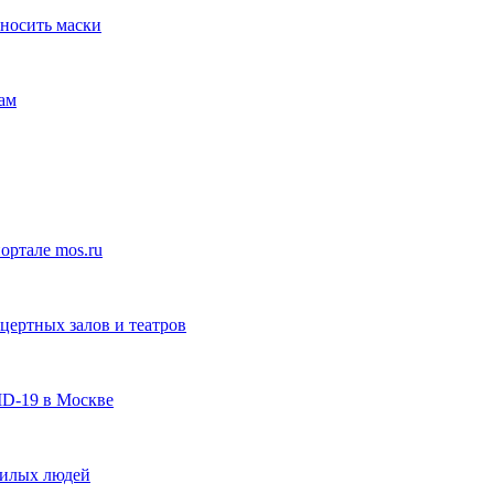
носить маски
ам
ортале mos.ru
цертных залов и театров
ID-19 в Москве
жилых людей