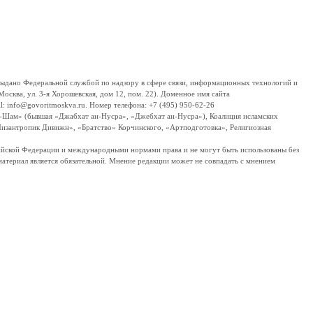
дано Федеральной службой по надзору в сфере связи, информационных технологий и
сква, ул. 3-я Хорошевская, дом 12, пом. 22). Доменное имя сайта
 info@govoritmoskva.ru. Номер телефона: +7 (495) 950-62-26
ш-Шам» (бывшая «Джабхат ан-Нусра», «Джебхат ан-Нусра»), Коалиция исламских
изантропик Дивижн», «Братство» Корчинского, «Артподготовка», Религиозная
ссийской Федерации и международными нормами права и не могут быть использованы без
материал является обязательной. Мнение редакции может не совпадать с мнением