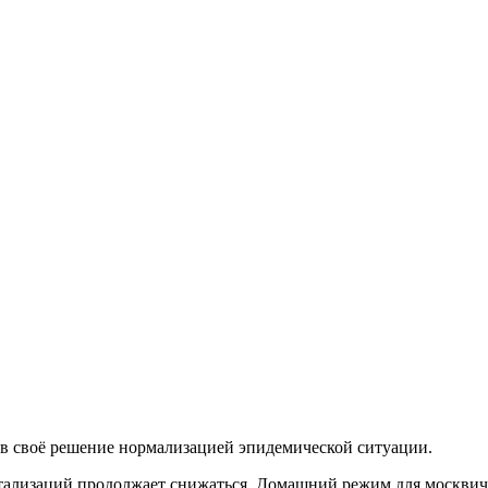
в своё решение нормализацией эпидемической ситуации.
тализаций продолжает снижаться. Домашний режим для москвиче