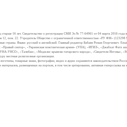
ше 16 лет. Свидетельство о регистрации СМИ Эл № 77-64961 от 04 марта 2016 года вы
ом 12, пом. 22. Учредитель Общество с ограниченной ответственностью «РУ ФМ» (123298 Мо
траны. Языки: русский и английский. Главный редактор Бабаян Роман Георгиевич. Email:
и: «Правый сектор», «Украинская повстанческая армия» (УПА), «ИГИЛ», «Джабхат Фатх а
«УНА-УНСО», «Талибан», «Меджлис крымско-татарского народа», «Свидетели Иеговы», «М
туру местные религиозные организации.
, логотипы, товарные знаки, фотографии, видео и аудио охраняются законодательством Ро
и материалов, размещенных на портале, в том числе цитировании, активная гиперссылка на 