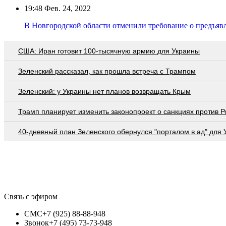
19:48
Фев. 24, 2022
В Новгородской области отменили требование о предъя
США: Иран готовит 100-тысячную армию для Украины
Зеленский рассказал, как прошла встреча с Трампом
Зеленский: у Украины нет планов возвращать Крым
Трамп планирует изменить законопроект о санкциях против Р
40-дневный план Зеленского обернулся "порталом в ад" для
Связь с эфиром
СМС
+7 (925) 88-88-948
Звонок
+7 (495) 73-73-948