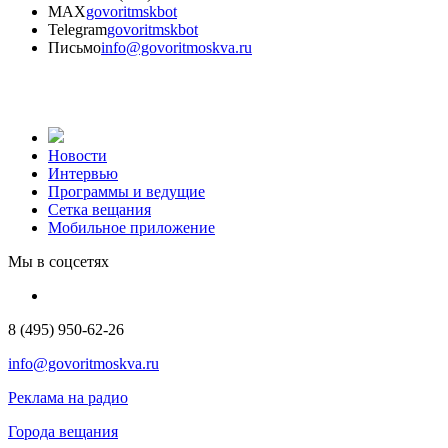
MAX
govoritmskbot
Telegram
govoritmskbot
Письмо
info@govoritmoskva.ru
Новости
Интервью
Программы и ведущие
Сетка вещания
Мобильное приложение
Мы в соцсетях
8 (495) 950-62-26
info@govoritmoskva.ru
Реклама на радио
Города вещания