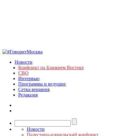
Новости
Конфликт на Ближнем Востоке
СВО
Интервью
Программы и ведущие
Сетка вещания
Редакция
Новости
Палестино-израильский конфликт