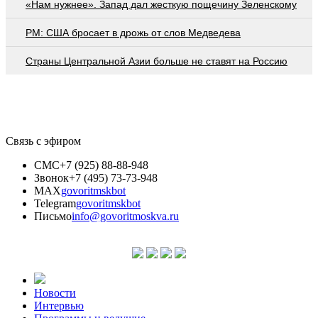
«Нам нужнее». Запад дал жесткую пощечину Зеленскому
PM: США бросает в дрожь от слов Медведева
Страны Центральной Азии больше не ставят на Россию
Связь с эфиром
СМС
+7 (925) 88-88-948
Звонок
+7 (495) 73-73-948
MAX
govoritmskbot
Telegram
govoritmskbot
Письмо
info@govoritmoskva.ru
Новости
Интервью