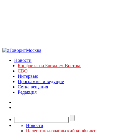
Новости
Конфликт на Ближнем Востоке
СВО
Интервью
Программы и ведущие
Сетка вещания
Редакция
Новости
Палестино-израильский конфликт