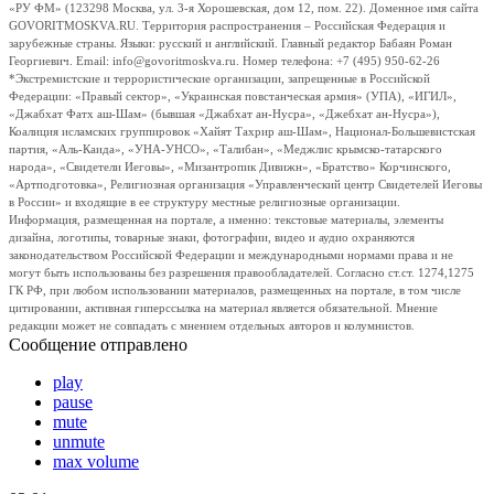
«РУ ФМ» (123298 Москва, ул. 3-я Хорошевская, дом 12, пом. 22). Доменное имя сайта
GOVORITMOSKVA.RU. Территория распространения – Российская Федерация и
зарубежные страны. Языки: русский и английский. Главный редактор Бабаян Роман
Георгиевич. Email: info@govoritmoskva.ru. Номер телефона: +7 (495) 950-62-26
*Экстремистские и террористические организации, запрещенные в Российской
Федерации: «Правый сектор», «Украинская повстанческая армия» (УПА), «ИГИЛ»,
«Джабхат Фатх аш-Шам» (бывшая «Джабхат ан-Нусра», «Джебхат ан-Нусра»),
Коалиция исламских группировок «Хайят Тахрир аш-Шам», Национал-Большевистская
партия, «Аль-Каида», «УНА-УНСО», «Талибан», «Меджлис крымско-татарского
народа», «Свидетели Иеговы», «Мизантропик Дивижн», «Братство» Корчинского,
«Артподготовка», Религиозная организация «Управленческий центр Свидетелей Иеговы
в России» и входящие в ее структуру местные религиозные организации.
Информация, размещенная на портале, а именно: текстовые материалы, элементы
дизайна, логотипы, товарные знаки, фотографии, видео и аудио охраняются
законодательством Российской Федерации и международными нормами права и не
могут быть использованы без разрешения правообладателей. Согласно ст.ст. 1274,1275
ГК РФ, при любом использовании материалов, размещенных на портале, в том числе
цитировании, активная гиперссылка на материал является обязательной. Мнение
редакции может не совпадать с мнением отдельных авторов и колумнистов.
Сообщение отправлено
play
pause
mute
unmute
max volume