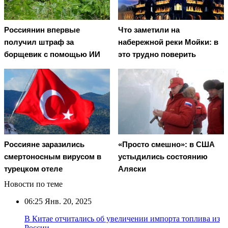
Россиянин впервые
Что заметили на
получил штраф за
набережной реки Мойки: в
борщевик с помощью ИИ
это трудно поверить
Россияне заразились
«Просто смешно»: в США
смертоносным вирусом в
устыдились состоянию
турецком отеле
Аляски
Новости по теме
06:25
Янв. 20, 2025
В Китае отчитались об увеличении импорта топлива из
России