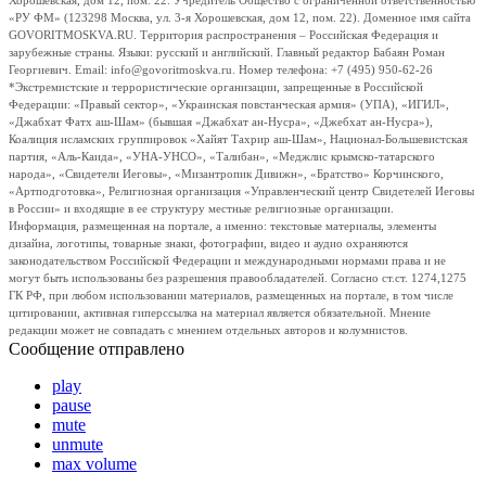
Хорошевская, дом 12, пом. 22. Учредитель Общество с ограниченной ответственностью
«РУ ФМ» (123298 Москва, ул. 3-я Хорошевская, дом 12, пом. 22). Доменное имя сайта
GOVORITMOSKVA.RU. Территория распространения – Российская Федерация и
зарубежные страны. Языки: русский и английский. Главный редактор Бабаян Роман
Георгиевич. Email: info@govoritmoskva.ru. Номер телефона: +7 (495) 950-62-26
*Экстремистские и террористические организации, запрещенные в Российской
Федерации: «Правый сектор», «Украинская повстанческая армия» (УПА), «ИГИЛ»,
«Джабхат Фатх аш-Шам» (бывшая «Джабхат ан-Нусра», «Джебхат ан-Нусра»),
Коалиция исламских группировок «Хайят Тахрир аш-Шам», Национал-Большевистская
партия, «Аль-Каида», «УНА-УНСО», «Талибан», «Меджлис крымско-татарского
народа», «Свидетели Иеговы», «Мизантропик Дивижн», «Братство» Корчинского,
«Артподготовка», Религиозная организация «Управленческий центр Свидетелей Иеговы
в России» и входящие в ее структуру местные религиозные организации.
Информация, размещенная на портале, а именно: текстовые материалы, элементы
дизайна, логотипы, товарные знаки, фотографии, видео и аудио охраняются
законодательством Российской Федерации и международными нормами права и не
могут быть использованы без разрешения правообладателей. Согласно ст.ст. 1274,1275
ГК РФ, при любом использовании материалов, размещенных на портале, в том числе
цитировании, активная гиперссылка на материал является обязательной. Мнение
редакции может не совпадать с мнением отдельных авторов и колумнистов.
Сообщение отправлено
play
pause
mute
unmute
max volume