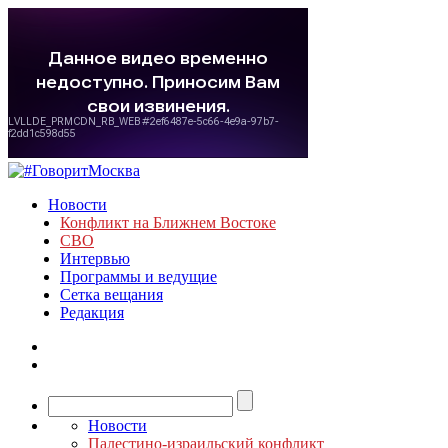
Новости
Конфликт на Ближнем Востоке
СВО
Интервью
Программы и ведущие
Сетка вещания
Редакция
Новости
Палестино-израильский конфликт