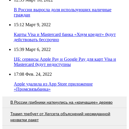
В России выросла доля использующих наличные
граждан
15:12
Март 9, 2022
Карты Visa и Mastercard банка «Хоум кредит» будут
действовать бессрочно
15:39
Март 6, 2022
ЦБ: сервисы Apple Pay и Google Pay для карт Visa и
Mastercard будут недоступны
17:08
Фев. 24, 2022
Apple удалила из App Store приложение
«Промсвязьбанка»
В России грибники наткнулись на «кричащее» дерево
Трамп требует от Хегсета объяснений неожиданной
нехватки ракет