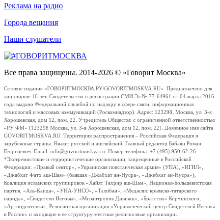
Реклама на радио
Города вещания
Наши слушатели
Все права защищены. 2014-2026 © «Говорит Москва»
Сетевое издание «ГОВОРИТМОСКВА.РУ/GOVORITMOSKVA.RU». Предназначено для
лиц старше 16 лет. Свидетельство о регистрации СМИ Эл № 77-64961 от 04 марта 2016
года выдано Федеральной службой по надзору в сфере связи, информационных
технологий и массовых коммуникаций (Роскомнадзор). Адрес: 123298, Москва, ул. 3-я
Хорошевская, дом 12, пом. 22. Учредитель Общество с ограниченной ответственностью
«РУ ФМ» (123298 Москва, ул. 3-я Хорошевская, дом 12, пом. 22). Доменное имя сайта
GOVORITMOSKVA.RU. Территория распространения – Российская Федерация и
зарубежные страны. Языки: русский и английский. Главный редактор Бабаян Роман
Георгиевич. Email: info@govoritmoskva.ru. Номер телефона: +7 (495) 950-62-26
*Экстремистские и террористические организации, запрещенные в Российской
Федерации: «Правый сектор», «Украинская повстанческая армия» (УПА), «ИГИЛ»,
«Джабхат Фатх аш-Шам» (бывшая «Джабхат ан-Нусра», «Джебхат ан-Нусра»),
Коалиция исламских группировок «Хайят Тахрир аш-Шам», Национал-Большевистская
партия, «Аль-Каида», «УНА-УНСО», «Талибан», «Меджлис крымско-татарского
народа», «Свидетели Иеговы», «Мизантропик Дивижн», «Братство» Корчинского,
«Артподготовка», Религиозная организация «Управленческий центр Свидетелей Иеговы
в России» и входящие в ее структуру местные религиозные организации.