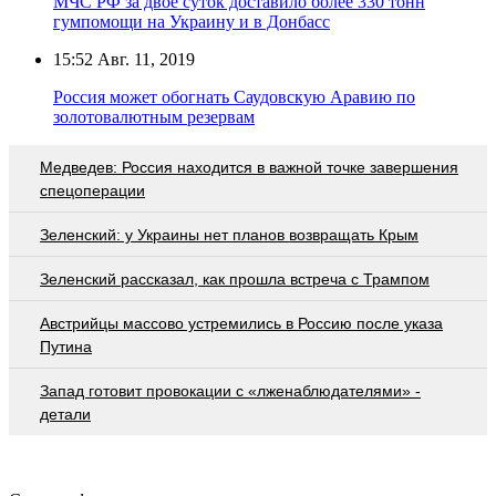
МЧС РФ за двое суток доставило более 330 тонн
гумпомощи на Украину и в Донбасс
15:52
Авг. 11, 2019
Россия может обогнать Саудовскую Аравию по
золотовалютным резервам
Медведев: Россия находится в важной точке завершения
спецоперации
Зеленский: у Украины нет планов возвращать Крым
Зеленский рассказал, как прошла встреча с Трампом
Австрийцы массово устремились в Россию после указа
Путина
Запад готовит провокации с «лженаблюдателями» -
детали