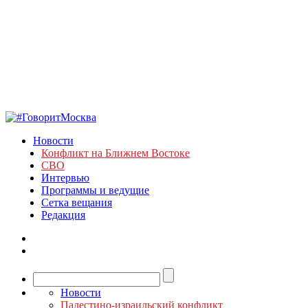
Новости
Конфликт на Ближнем Востоке
СВО
Интервью
Программы и ведущие
Сетка вещания
Редакция
Новости
Палестино-израильский конфликт