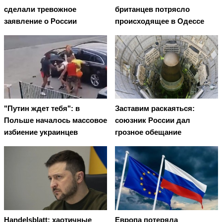
сделали тревожное
британцев потрясло
заявление о России
происходящее в Одессе
"Путин ждет тебя": в
Заставим раскаяться:
Польше началось массовое
союзник России дал
избиение украинцев
грозное обещание
Handelsblatt: хаотичные
Европа потеряла