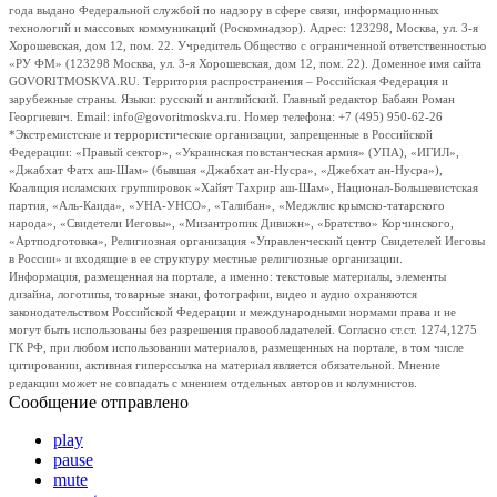
года выдано Федеральной службой по надзору в сфере связи, информационных
технологий и массовых коммуникаций (Роскомнадзор). Адрес: 123298, Москва, ул. 3-я
Хорошевская, дом 12, пом. 22. Учредитель Общество с ограниченной ответственностью
«РУ ФМ» (123298 Москва, ул. 3-я Хорошевская, дом 12, пом. 22). Доменное имя сайта
GOVORITMOSKVA.RU. Территория распространения – Российская Федерация и
зарубежные страны. Языки: русский и английский. Главный редактор Бабаян Роман
Георгиевич. Email: info@govoritmoskva.ru. Номер телефона: +7 (495) 950-62-26
*Экстремистские и террористические организации, запрещенные в Российской
Федерации: «Правый сектор», «Украинская повстанческая армия» (УПА), «ИГИЛ»,
«Джабхат Фатх аш-Шам» (бывшая «Джабхат ан-Нусра», «Джебхат ан-Нусра»),
Коалиция исламских группировок «Хайят Тахрир аш-Шам», Национал-Большевистская
партия, «Аль-Каида», «УНА-УНСО», «Талибан», «Меджлис крымско-татарского
народа», «Свидетели Иеговы», «Мизантропик Дивижн», «Братство» Корчинского,
«Артподготовка», Религиозная организация «Управленческий центр Свидетелей Иеговы
в России» и входящие в ее структуру местные религиозные организации.
Информация, размещенная на портале, а именно: текстовые материалы, элементы
дизайна, логотипы, товарные знаки, фотографии, видео и аудио охраняются
законодательством Российской Федерации и международными нормами права и не
могут быть использованы без разрешения правообладателей. Согласно ст.ст. 1274,1275
ГК РФ, при любом использовании материалов, размещенных на портале, в том числе
цитировании, активная гиперссылка на материал является обязательной. Мнение
редакции может не совпадать с мнением отдельных авторов и колумнистов.
Сообщение отправлено
play
pause
mute