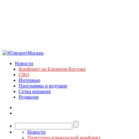
Новости
Конфликт на Ближнем Востоке
СВО
Интервью
Программы и ведущие
Сетка вещания
Редакция
Новости
Палестино-израильский конфликт