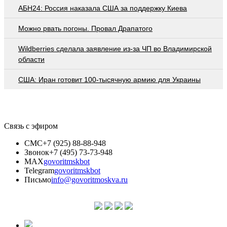
АБН24: Россия наказала США за поддержку Киева
Можно рвать погоны. Провал Драпатого
Wildberries cделала заявление из-за ЧП во Владимирской
области
США: Иран готовит 100-тысячную армию для Украины
Связь с эфиром
СМС
+7 (925) 88-88-948
Звонок
+7 (495) 73-73-948
MAX
govoritmskbot
Telegram
govoritmskbot
Письмо
info@govoritmoskva.ru