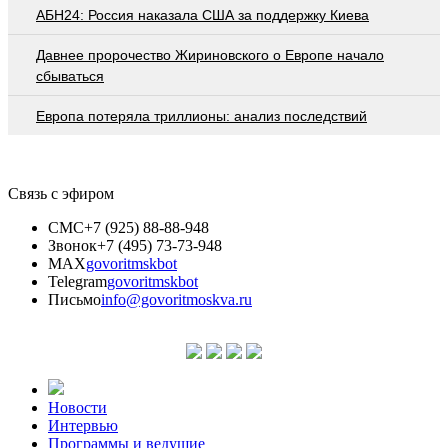
АБН24: Россия наказала США за поддержку Киева
Давнее пророчество Жириновского о Европе начало
сбываться
Европа потеряла триллионы: анализ последствий
Связь с эфиром
СМС
+7 (925) 88-88-948
Звонок
+7 (495) 73-73-948
MAX
govoritmskbot
Telegram
govoritmskbot
Письмо
info@govoritmoskva.ru
Новости
Интервью
Программы и ведущие