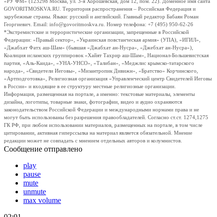
«РУ ФМ» (123298 Москва, ул. 3-я Хорошевская, дом 12, пом. 22). Доменное имя сайта
GOVORITMOSKVA.RU. Территория распространения – Российская Федерация и
зарубежные страны. Языки: русский и английский. Главный редактор Бабаян Роман
Георгиевич. Email: info@govoritmoskva.ru. Номер телефона: +7 (495) 950-62-26
*Экстремистские и террористические организации, запрещенные в Российской
Федерации: «Правый сектор», «Украинская повстанческая армия» (УПА), «ИГИЛ»,
«Джабхат Фатх аш-Шам» (бывшая «Джабхат ан-Нусра», «Джебхат ан-Нусра»),
Коалиция исламских группировок «Хайят Тахрир аш-Шам», Национал-Большевистская
партия, «Аль-Каида», «УНА-УНСО», «Талибан», «Меджлис крымско-татарского
народа», «Свидетели Иеговы», «Мизантропик Дивижн», «Братство» Корчинского,
«Артподготовка», Религиозная организация «Управленческий центр Свидетелей Иеговы
в России» и входящие в ее структуру местные религиозные организации.
Информация, размещенная на портале, а именно: текстовые материалы, элементы
дизайна, логотипы, товарные знаки, фотографии, видео и аудио охраняются
законодательством Российской Федерации и международными нормами права и не
могут быть использованы без разрешения правообладателей. Согласно ст.ст. 1274,1275
ГК РФ, при любом использовании материалов, размещенных на портале, в том числе
цитировании, активная гиперссылка на материал является обязательной. Мнение
редакции может не совпадать с мнением отдельных авторов и колумнистов.
Сообщение отправлено
play
pause
mute
unmute
max volume
02:01