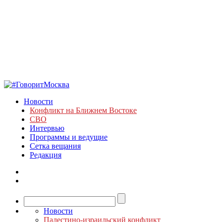
Новости
Конфликт на Ближнем Востоке
СВО
Интервью
Программы и ведущие
Сетка вещания
Редакция
Новости
Палестино-израильский конфликт