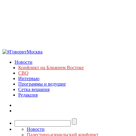
Новости
Конфликт на Ближнем Востоке
СВО
Интервью
Программы и ведущие
Сетка вещания
Редакция
Новости
Палестино-израильский конфликт