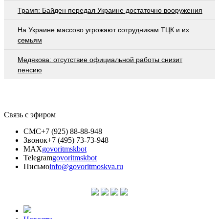
Трамп: Байден передал Украине достаточно вооружения
На Украине массово угрожают сотрудникам ТЦК и их
семьям
Медякова: отсутствие официальной работы снизит
пенсию
Связь с эфиром
СМС
+7 (925) 88-88-948
Звонок
+7 (495) 73-73-948
MAX
govoritmskbot
Telegram
govoritmskbot
Письмо
info@govoritmoskva.ru