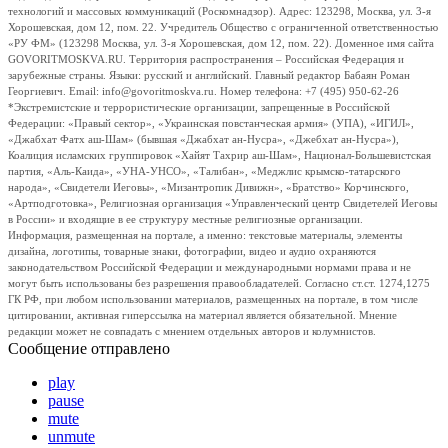
технологий и массовых коммуникаций (Роскомнадзор). Адрес: 123298, Москва, ул. 3-я
Хорошевская, дом 12, пом. 22. Учредитель Общество с ограниченной ответственностью
«РУ ФМ» (123298 Москва, ул. 3-я Хорошевская, дом 12, пом. 22). Доменное имя сайта
GOVORITMOSKVA.RU. Территория распространения – Российская Федерация и
зарубежные страны. Языки: русский и английский. Главный редактор Бабаян Роман
Георгиевич. Email: info@govoritmoskva.ru. Номер телефона: +7 (495) 950-62-26
*Экстремистские и террористические организации, запрещенные в Российской
Федерации: «Правый сектор», «Украинская повстанческая армия» (УПА), «ИГИЛ»,
«Джабхат Фатх аш-Шам» (бывшая «Джабхат ан-Нусра», «Джебхат ан-Нусра»),
Коалиция исламских группировок «Хайят Тахрир аш-Шам», Национал-Большевистская
партия, «Аль-Каида», «УНА-УНСО», «Талибан», «Меджлис крымско-татарского
народа», «Свидетели Иеговы», «Мизантропик Дивижн», «Братство» Корчинского,
«Артподготовка», Религиозная организация «Управленческий центр Свидетелей Иеговы
в России» и входящие в ее структуру местные религиозные организации.
Информация, размещенная на портале, а именно: текстовые материалы, элементы
дизайна, логотипы, товарные знаки, фотографии, видео и аудио охраняются
законодательством Российской Федерации и международными нормами права и не
могут быть использованы без разрешения правообладателей. Согласно ст.ст. 1274,1275
ГК РФ, при любом использовании материалов, размещенных на портале, в том числе
цитировании, активная гиперссылка на материал является обязательной. Мнение
редакции может не совпадать с мнением отдельных авторов и колумнистов.
Сообщение отправлено
play
pause
mute
unmute