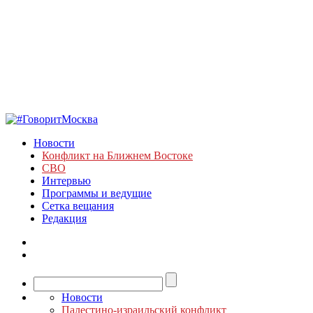
Новости
Конфликт на Ближнем Востоке
СВО
Интервью
Программы и ведущие
Сетка вещания
Редакция
Новости
Палестино-израильский конфликт