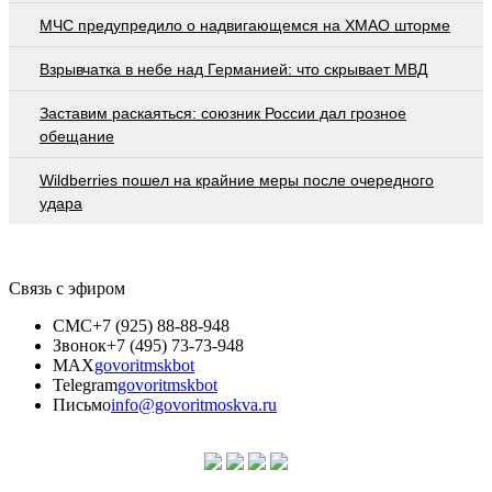
МЧС предупредило о надвигающемся на ХМАО шторме
Взрывчатка в небе над Германией: что скрывает МВД
Заставим раскаяться: союзник России дал грозное
обещание
Wildberries пошел на крайние меры после очередного
удара
Связь с эфиром
СМС
+7 (925) 88-88-948
Звонок
+7 (495) 73-73-948
MAX
govoritmskbot
Telegram
govoritmskbot
Письмо
info@govoritmoskva.ru