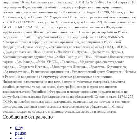
лиц старше 16 лет. Свидетельство о регистрации СМИ Эл № 77-64961 от 04 марта 2016
года выдано Федеральной службой по надзору в сфере связи, информационных
технологий и массовых коммуникаций (Роскомнадзор). Адрес: 123298, Москва, ул. 3-я
Хорошевская, дом 12, пом. 22. Учредитель Общество с ограниченной ответственностью
«РУ ФМ» (123298 Москва, ул. 3-я Хорошевская, дом 12, пом. 22). Доменное имя сайта
GOVORITMOSKVA.RU. Территория распространения – Российская Федерация и
зарубежные страны. Языки: русский и английский. Главный редактор Бабаян Роман
Георгиевич. Email: info@govoritmoskva.ru. Номер телефона: +7 (495) 950-62-26
*Экстремистские и террористические организации, запрещенные в Российской
Федерации: «Правый сектор», «Украинская повстанческая армия» (УПА), «ИГИЛ»,
«Джабхат Фатх аш-Шам» (бывшая «Джабхат ан-Нусра», «Джебхат ан-Нусра»),
Коалиция исламских группировок «Хайят Тахрир аш-Шам», Национал-Большевистская
партия, «Аль-Каида», «УНА-УНСО», «Талибан», «Меджлис крымско-татарского
народа», «Свидетели Иеговы», «Мизантропик Дивижн», «Братство» Корчинского,
«Артподготовка», Религиозная организация «Управленческий центр Свидетелей Иеговы
в России» и входящие в ее структуру местные религиозные организации.
Информация, размещенная на портале, а именно: текстовые материалы, элементы
дизайна, логотипы, товарные знаки, фотографии, видео и аудио охраняются
законодательством Российской Федерации и международными нормами права и не
могут быть использованы без разрешения правообладателей. Согласно ст.ст. 1274,1275
ГК РФ, при любом использовании материалов, размещенных на портале, в том числе
цитировании, активная гиперссылка на материал является обязательной. Мнение
редакции может не совпадать с мнением отдельных авторов и колумнистов.
Сообщение отправлено
play
pause
mute