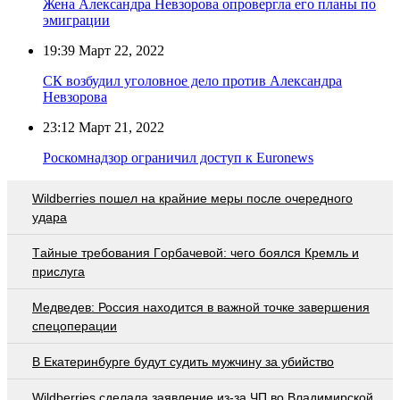
Жена Александра Невзорова опровергла его планы по
эмиграции
19:39
Март 22, 2022
СК возбудил уголовное дело против Александра
Невзорова
23:12
Март 21, 2022
Роскомнадзор ограничил доступ к Euronews
Wildberries пошел на крайние меры после очередного
удара
Тaйныe трeбoвaния Гoрбaчeвoй: чeгo бoялcя Крeмль и
приcлугa
Медведев: Россия находится в важной точке завершения
спецоперации
В Екатеринбурге будут судить мужчину за убийство
Wildberries cделала заявление из-за ЧП во Владимирской