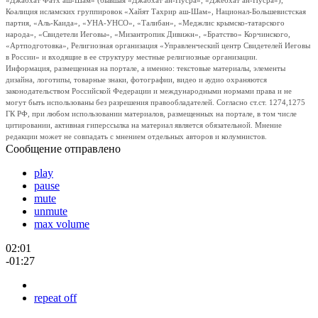
«Джабхат Фатх аш-Шам» (бывшая «Джабхат ан-Нусра», «Джебхат ан-Нусра»),
Коалиция исламских группировок «Хайят Тахрир аш-Шам», Национал-Большевистская
партия, «Аль-Каида», «УНА-УНСО», «Талибан», «Меджлис крымско-татарского
народа», «Свидетели Иеговы», «Мизантропик Дивижн», «Братство» Корчинского,
«Артподготовка», Религиозная организация «Управленческий центр Свидетелей Иеговы
в России» и входящие в ее структуру местные религиозные организации.
Информация, размещенная на портале, а именно: текстовые материалы, элементы
дизайна, логотипы, товарные знаки, фотографии, видео и аудио охраняются
законодательством Российской Федерации и международными нормами права и не
могут быть использованы без разрешения правообладателей. Согласно ст.ст. 1274,1275
ГК РФ, при любом использовании материалов, размещенных на портале, в том числе
цитировании, активная гиперссылка на материал является обязательной. Мнение
редакции может не совпадать с мнением отдельных авторов и колумнистов.
Сообщение отправлено
play
pause
mute
unmute
max volume
02:01
-01:27
repeat off