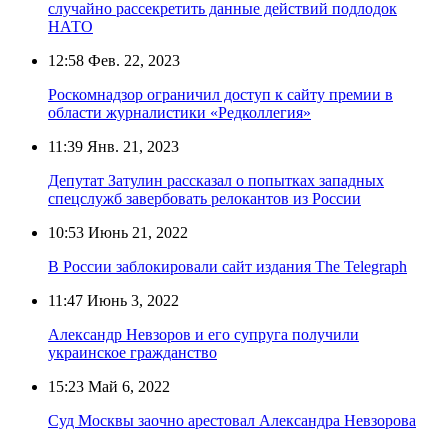
случайно рассекретить данные действий подлодок
НАТО
12:58
Фев. 22, 2023
Роскомнадзор ограничил доступ к сайту премии в
области журналистики «Редколлегия»
11:39
Янв. 21, 2023
Депутат Затулин рассказал о попытках западных
спецслужб завербовать релокантов из России
10:53
Июнь 21, 2022
В России заблокировали сайт издания The Telegraph
11:47
Июнь 3, 2022
Александр Невзоров и его супруга получили
украинское гражданство
15:23
Май 6, 2022
Суд Москвы заочно арестовал Александра Невзорова