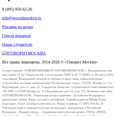
8 (495) 950-62-26
info@govoritmoskva.ru
Реклама на радио
Города вещания
Наши слушатели
Все права защищены. 2014-2026 © «Говорит Москва»
Сетевое издание «ГОВОРИТМОСКВА.РУ/GOVORITMOSKVA.RU». Предназначено для
лиц старше 16 лет. Свидетельство о регистрации СМИ Эл № 77-64961 от 04 марта 2016
года выдано Федеральной службой по надзору в сфере связи, информационных
технологий и массовых коммуникаций (Роскомнадзор). Адрес: 123298, Москва, ул. 3-я
Хорошевская, дом 12, пом. 22. Учредитель Общество с ограниченной ответственностью
«РУ ФМ» (123298 Москва, ул. 3-я Хорошевская, дом 12, пом. 22). Доменное имя сайта
GOVORITMOSKVA.RU. Территория распространения – Российская Федерация и
зарубежные страны. Языки: русский и английский. Главный редактор Бабаян Роман
Георгиевич. Email: info@govoritmoskva.ru. Номер телефона: +7 (495) 950-62-26
*Экстремистские и террористические организации, запрещенные в Российской
Федерации: «Правый сектор», «Украинская повстанческая армия» (УПА), «ИГИЛ»,