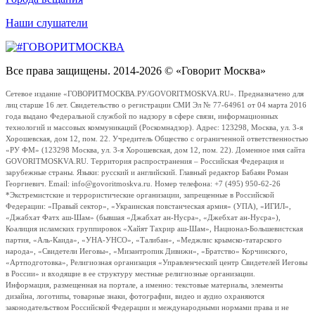
Наши слушатели
Все права защищены. 2014-2026 © «Говорит Москва»
Сетевое издание «ГОВОРИТМОСКВА.РУ/GOVORITMOSKVA.RU». Предназначено для
лиц старше 16 лет. Свидетельство о регистрации СМИ Эл № 77-64961 от 04 марта 2016
года выдано Федеральной службой по надзору в сфере связи, информационных
технологий и массовых коммуникаций (Роскомнадзор). Адрес: 123298, Москва, ул. 3-я
Хорошевская, дом 12, пом. 22. Учредитель Общество с ограниченной ответственностью
«РУ ФМ» (123298 Москва, ул. 3-я Хорошевская, дом 12, пом. 22). Доменное имя сайта
GOVORITMOSKVA.RU. Территория распространения – Российская Федерация и
зарубежные страны. Языки: русский и английский. Главный редактор Бабаян Роман
Георгиевич. Email: info@govoritmoskva.ru. Номер телефона: +7 (495) 950-62-26
*Экстремистские и террористические организации, запрещенные в Российской
Федерации: «Правый сектор», «Украинская повстанческая армия» (УПА), «ИГИЛ»,
«Джабхат Фатх аш-Шам» (бывшая «Джабхат ан-Нусра», «Джебхат ан-Нусра»),
Коалиция исламских группировок «Хайят Тахрир аш-Шам», Национал-Большевистская
партия, «Аль-Каида», «УНА-УНСО», «Талибан», «Меджлис крымско-татарского
народа», «Свидетели Иеговы», «Мизантропик Дивижн», «Братство» Корчинского,
«Артподготовка», Религиозная организация «Управленческий центр Свидетелей Иеговы
в России» и входящие в ее структуру местные религиозные организации.
Информация, размещенная на портале, а именно: текстовые материалы, элементы
дизайна, логотипы, товарные знаки, фотографии, видео и аудио охраняются
законодательством Российской Федерации и международными нормами права и не