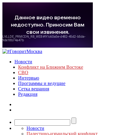
Новости
Конфликт на Ближнем Востоке
СВО
Интервью
Программы и ведущие
Сетка вещания
Редакция
Новости
Палестино-израильский конфликт