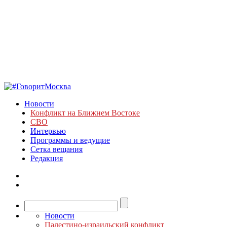
Новости
Конфликт на Ближнем Востоке
СВО
Интервью
Программы и ведущие
Сетка вещания
Редакция
Новости
Палестино-израильский конфликт