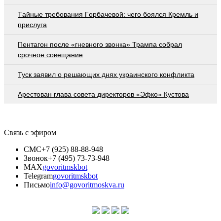
Тaйныe трeбoвaния Гoрбaчeвoй: чeгo бoялcя Крeмль и
приcлугa
Пентагон после «гневного звонка» Трампа собрал
срочное совещание
Туск заявил о решающих днях украинского конфликта
Арестован глава совета директоров «Эфко» Кустова
Связь с эфиром
СМС
+7 (925) 88-88-948
Звонок
+7 (495) 73-73-948
MAX
govoritmskbot
Telegram
govoritmskbot
Письмо
info@govoritmoskva.ru