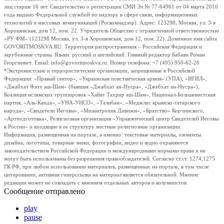
лиц старше 16 лет. Свидетельство о регистрации СМИ Эл № 77-64961 от 04 марта 2016
года выдано Федеральной службой по надзору в сфере связи, информационных
технологий и массовых коммуникаций (Роскомнадзор). Адрес: 123298, Москва, ул. 3-я
Хорошевская, дом 12, пом. 22. Учредитель Общество с ограниченной ответственностью
«РУ ФМ» (123298 Москва, ул. 3-я Хорошевская, дом 12, пом. 22). Доменное имя сайта
GOVORITMOSKVA.RU. Территория распространения – Российская Федерация и
зарубежные страны. Языки: русский и английский. Главный редактор Бабаян Роман
Георгиевич. Email: info@govoritmoskva.ru. Номер телефона: +7 (495) 950-62-26
*Экстремистские и террористические организации, запрещенные в Российской
Федерации: «Правый сектор», «Украинская повстанческая армия» (УПА), «ИГИЛ»,
«Джабхат Фатх аш-Шам» (бывшая «Джабхат ан-Нусра», «Джебхат ан-Нусра»),
Коалиция исламских группировок «Хайят Тахрир аш-Шам», Национал-Большевистская
партия, «Аль-Каида», «УНА-УНСО», «Талибан», «Меджлис крымско-татарского
народа», «Свидетели Иеговы», «Мизантропик Дивижн», «Братство» Корчинского,
«Артподготовка», Религиозная организация «Управленческий центр Свидетелей Иеговы
в России» и входящие в ее структуру местные религиозные организации.
Информация, размещенная на портале, а именно: текстовые материалы, элементы
дизайна, логотипы, товарные знаки, фотографии, видео и аудио охраняются
законодательством Российской Федерации и международными нормами права и не
могут быть использованы без разрешения правообладателей. Согласно ст.ст. 1274,1275
ГК РФ, при любом использовании материалов, размещенных на портале, в том числе
цитировании, активная гиперссылка на материал является обязательной. Мнение
редакции может не совпадать с мнением отдельных авторов и колумнистов.
Сообщение отправлено
play
pause