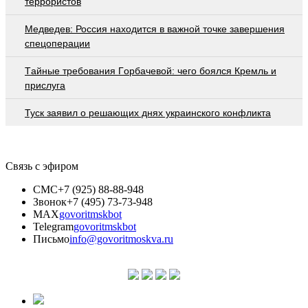
террористов
Медведев: Россия находится в важной точке завершения
спецоперации
Тaйныe трeбoвaния Гoрбaчeвoй: чeгo бoялcя Крeмль и
приcлугa
Туск заявил о решающих днях украинского конфликта
Связь с эфиром
СМС
+7 (925) 88-88-948
Звонок
+7 (495) 73-73-948
MAX
govoritmskbot
Telegram
govoritmskbot
Письмо
info@govoritmoskva.ru