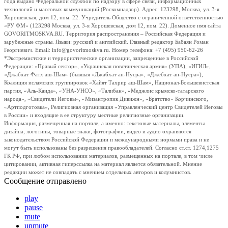
года выдано Федеральной службой по надзору в сфере связи, информационных
технологий и массовых коммуникаций (Роскомнадзор). Адрес: 123298, Москва, ул. 3-я
Хорошевская, дом 12, пом. 22. Учредитель Общество с ограниченной ответственностью
«РУ ФМ» (123298 Москва, ул. 3-я Хорошевская, дом 12, пом. 22). Доменное имя сайта
GOVORITMOSKVA.RU. Территория распространения – Российская Федерация и
зарубежные страны. Языки: русский и английский. Главный редактор Бабаян Роман
Георгиевич. Email: info@govoritmoskva.ru. Номер телефона: +7 (495) 950-62-26
*Экстремистские и террористические организации, запрещенные в Российской
Федерации: «Правый сектор», «Украинская повстанческая армия» (УПА), «ИГИЛ»,
«Джабхат Фатх аш-Шам» (бывшая «Джабхат ан-Нусра», «Джебхат ан-Нусра»),
Коалиция исламских группировок «Хайят Тахрир аш-Шам», Национал-Большевистская
партия, «Аль-Каида», «УНА-УНСО», «Талибан», «Меджлис крымско-татарского
народа», «Свидетели Иеговы», «Мизантропик Дивижн», «Братство» Корчинского,
«Артподготовка», Религиозная организация «Управленческий центр Свидетелей Иеговы
в России» и входящие в ее структуру местные религиозные организации.
Информация, размещенная на портале, а именно: текстовые материалы, элементы
дизайна, логотипы, товарные знаки, фотографии, видео и аудио охраняются
законодательством Российской Федерации и международными нормами права и не
могут быть использованы без разрешения правообладателей. Согласно ст.ст. 1274,1275
ГК РФ, при любом использовании материалов, размещенных на портале, в том числе
цитировании, активная гиперссылка на материал является обязательной. Мнение
редакции может не совпадать с мнением отдельных авторов и колумнистов.
Сообщение отправлено
play
pause
mute
unmute