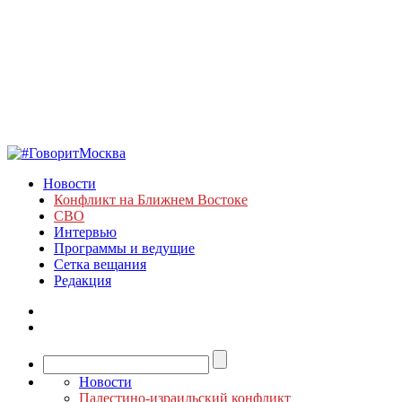
Новости
Конфликт на Ближнем Востоке
СВО
Интервью
Программы и ведущие
Сетка вещания
Редакция
Новости
Палестино-израильский конфликт