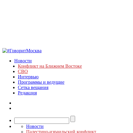
Новости
Конфликт на Ближнем Востоке
СВО
Интервью
Программы и ведущие
Сетка вещания
Редакция
Новости
Палестино-израильский конфликт