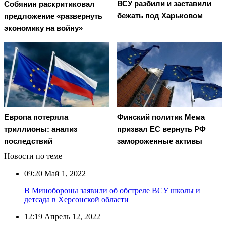
ВСУ разбили и заставили
Собянин раскритиковал
бежать под Харьковом
предложение «развернуть
экономику на войну»
Европа потеряла
Финский политик Мема
триллионы: анализ
призвал ЕС вернуть РФ
последствий
замороженные активы
Новости по теме
09:20
Май 1, 2022
В Минобороны заявили об обстреле ВСУ школы и
детсада в Херсонской области
12:19
Апрель 12, 2022