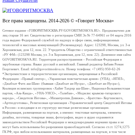
Наши слушатели
Все права защищены. 2014-2026 © «Говорит Москва»
Сетевое издание «ГОВОРИТМОСКВА.РУ/GOVORITMOSKVA.RU». Предназначено для
лиц старше 16 лет. Свидетельство о регистрации СМИ Эл № 77-64961 от 04 марта 2016
года выдано Федеральной службой по надзору в сфере связи, информационных
технологий и массовых коммуникаций (Роскомнадзор). Адрес: 123298, Москва, ул. 3-я
Хорошевская, дом 12, пом. 22. Учредитель Общество с ограниченной ответственностью
«РУ ФМ» (123298 Москва, ул. 3-я Хорошевская, дом 12, пом. 22). Доменное имя сайта
GOVORITMOSKVA.RU. Территория распространения – Российская Федерация и
зарубежные страны. Языки: русский и английский. Главный редактор Бабаян Роман
Георгиевич. Email: info@govoritmoskva.ru. Номер телефона: +7 (495) 950-62-26
*Экстремистские и террористические организации, запрещенные в Российской
Федерации: «Правый сектор», «Украинская повстанческая армия» (УПА), «ИГИЛ»,
«Джабхат Фатх аш-Шам» (бывшая «Джабхат ан-Нусра», «Джебхат ан-Нусра»),
Коалиция исламских группировок «Хайят Тахрир аш-Шам», Национал-Большевистская
партия, «Аль-Каида», «УНА-УНСО», «Талибан», «Меджлис крымско-татарского
народа», «Свидетели Иеговы», «Мизантропик Дивижн», «Братство» Корчинского,
«Артподготовка», Религиозная организация «Управленческий центр Свидетелей Иеговы
в России» и входящие в ее структуру местные религиозные организации.
Информация, размещенная на портале, а именно: текстовые материалы, элементы
дизайна, логотипы, товарные знаки, фотографии, видео и аудио охраняются
законодательством Российской Федерации и международными нормами права и не
могут быть использованы без разрешения правообладателей. Согласно ст.ст. 1274,1275
ГК РФ, при любом использовании материалов, размещенных на портале, в том числе