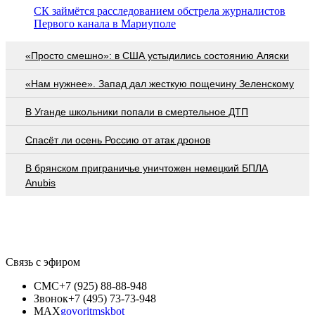
СК займётся расследованием обстрела журналистов
Первого канала в Мариуполе
«Просто смешно»: в США устыдились состоянию Аляски
«Нам нужнее». Запад дал жесткую пощечину Зеленскому
В Уганде школьники попали в смертельное ДТП
Спасёт ли осень Россию от атак дронов
В брянском приграничье уничтожен немецкий БПЛА
Anubis
Связь с эфиром
СМС
+7 (925) 88-88-948
Звонок
+7 (495) 73-73-948
MAX
govoritmskbot