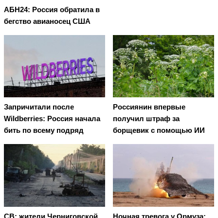
АБН24: Россия обратила в
бегство авианосец США
Запричитали после
Россиянин впервые
Wildberries: Россия начала
получил штраф за
бить по всему подряд
борщевик с помощью ИИ
СВ: жители Черниговской
Ночная тревога у Ормуза: