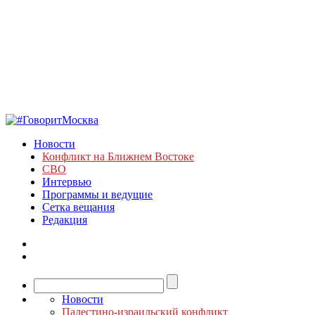
Новости
Конфликт на Ближнем Востоке
СВО
Интервью
Программы и ведущие
Сетка вещания
Редакция
Новости
Палестино-израильский конфликт