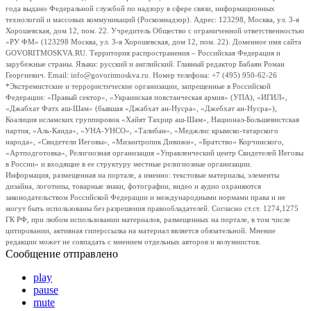
года выдано Федеральной службой по надзору в сфере связи, информационных
технологий и массовых коммуникаций (Роскомнадзор). Адрес: 123298, Москва, ул. 3-я
Хорошевская, дом 12, пом. 22. Учредитель Общество с ограниченной ответственностью
«РУ ФМ» (123298 Москва, ул. 3-я Хорошевская, дом 12, пом. 22). Доменное имя сайта
GOVORITMOSKVA.RU. Территория распространения – Российская Федерация и
зарубежные страны. Языки: русский и английский. Главный редактор Бабаян Роман
Георгиевич. Email: info@govoritmoskva.ru. Номер телефона: +7 (495) 950-62-26
*Экстремистские и террористические организации, запрещенные в Российской
Федерации: «Правый сектор», «Украинская повстанческая армия» (УПА), «ИГИЛ»,
«Джабхат Фатх аш-Шам» (бывшая «Джабхат ан-Нусра», «Джебхат ан-Нусра»),
Коалиция исламских группировок «Хайят Тахрир аш-Шам», Национал-Большевистская
партия, «Аль-Каида», «УНА-УНСО», «Талибан», «Меджлис крымско-татарского
народа», «Свидетели Иеговы», «Мизантропик Дивижн», «Братство» Корчинского,
«Артподготовка», Религиозная организация «Управленческий центр Свидетелей Иеговы
в России» и входящие в ее структуру местные религиозные организации.
Информация, размещенная на портале, а именно: текстовые материалы, элементы
дизайна, логотипы, товарные знаки, фотографии, видео и аудио охраняются
законодательством Российской Федерации и международными нормами права и не
могут быть использованы без разрешения правообладателей. Согласно ст.ст. 1274,1275
ГК РФ, при любом использовании материалов, размещенных на портале, в том числе
цитировании, активная гиперссылка на материал является обязательной. Мнение
редакции может не совпадать с мнением отдельных авторов и колумнистов.
Сообщение отправлено
play
pause
mute