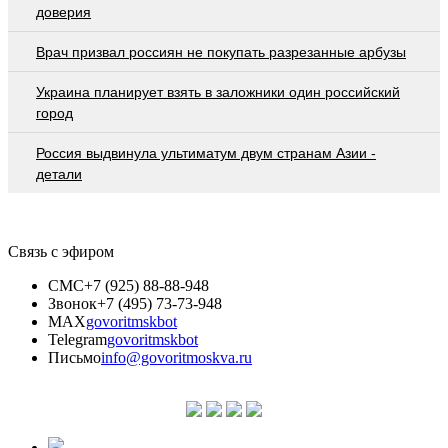
доверия
Врач призвал россиян не покупать разрезанные арбузы
Украина планирует взять в заложники один российский
город
Россия выдвинула ультиматум двум странам Азии -
детали
Связь с эфиром
СМС
+7 (925) 88-88-948
Звонок
+7 (495) 73-73-948
MAX
govoritmskbot
Telegram
govoritmskbot
Письмо
info@govoritmoskva.ru