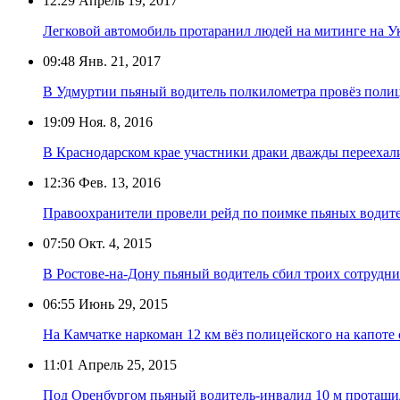
12:29
Апрель 19, 2017
Легковой автомобиль протаранил людей на митинге на У
09:48
Янв. 21, 2017
В Удмуртии пьяный водитель полкилометра провёз полиц
19:09
Ноя. 8, 2016
В Краснодарском крае участники драки дважды переехал
12:36
Фев. 13, 2016
Правоохранители провели рейд по поимке пьяных водит
07:50
Окт. 4, 2015
В Ростове-на-Дону пьяный водитель сбил троих сотрудн
06:55
Июнь 29, 2015
На Камчатке наркоман 12 км вёз полицейского на капот
11:01
Апрель 25, 2015
Под Оренбургом пьяный водитель-инвалид 10 м протащи