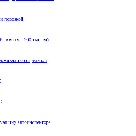
ой повозкой
 взятку в 200 тыс.руб.
ерживали со стрельбой
С
С
 машину автоинспектора