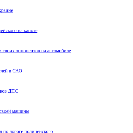
краине
ейского на капоте
и своих оппонентов на автомобиле
елей в САО
иков ДПС
е своей машины
л по дороге полицейского