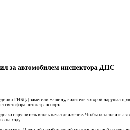
щил за автомобилем инспектора ДПС
удники ГИБДД заметили машину, водитель которой нарушал прав
ал светофора поток транспорта.
днако нарушитель вновь начал движение. Чтобы остановить авто
го на ходу.
м оказался 22-летний неработающий гражданин одной из средне