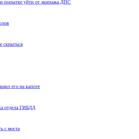
ри попытке уйти от экипажа ДПС
олов
е скрыться
ащил его на капоте
ка отдела ГИБДД
ь с моста