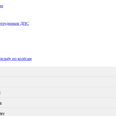
am
сотрудников ДПС
рельбу по колёсам
у
е
ьму