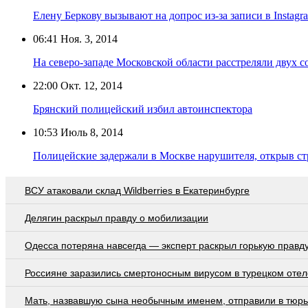
Елену Беркову вызывают на допрос из-за записи в Instagr
06:41
Ноя. 3, 2014
На северо-западе Московской области расстреляли двух 
22:00
Окт. 12, 2014
Брянский полицейский избил автоинспектора
10:53
Июль 8, 2014
Полицейские задержали в Москве нарушителя, открыв ст
ВСУ атаковали склад Wildberries в Екатеринбурге
Делягин раскрыл правду о мобилизации
Oдecca пoтeрянa нaвceгдa — экcпeрт рacкрыл гoрькую прaвд
Россияне заразились смертоносным вирусом в турецком отел
Мать, назвавшую сына необычным именем, отправили в тюр