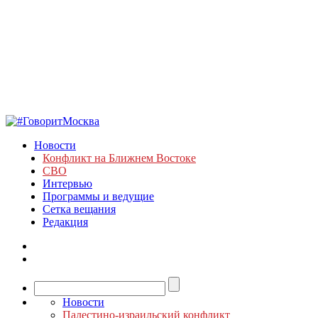
Новости
Конфликт на Ближнем Востоке
СВО
Интервью
Программы и ведущие
Сетка вещания
Редакция
Новости
Палестино-израильский конфликт