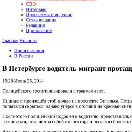
СВО
Интервью
Программы и ведущие
Сетка вещания
Редакция
Приложение
Главная
Новости
Происшествия
В России
В Петербурге водитель-мигрант прота
15:28
Июнь 25, 2014
Полицейского госпитализировали с травмами ног.
Инцидент произошёл этой ночью на проспекте Энгельса. Сотр
попытался скрыться, однако упёрся в стоящий на красный сигн
После этого полицейский подошёл к водителю, представился, о
разгоняться, потащил за собой инспектора и пытался сбросить е
Водителя удалось остановить второму инспектору. Нарушителе