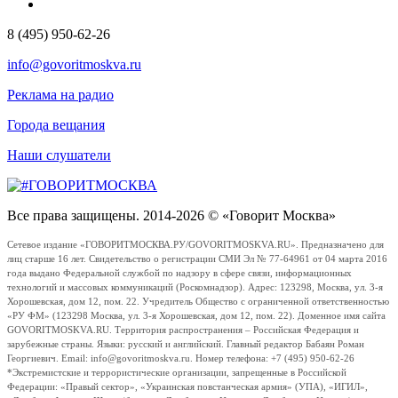
8 (495) 950-62-26
info@govoritmoskva.ru
Реклама на радио
Города вещания
Наши слушатели
Все права защищены. 2014-2026 © «Говорит Москва»
Сетевое издание «ГОВОРИТМОСКВА.РУ/GOVORITMOSKVA.RU». Предназначено для
лиц старше 16 лет. Свидетельство о регистрации СМИ Эл № 77-64961 от 04 марта 2016
года выдано Федеральной службой по надзору в сфере связи, информационных
технологий и массовых коммуникаций (Роскомнадзор). Адрес: 123298, Москва, ул. 3-я
Хорошевская, дом 12, пом. 22. Учредитель Общество с ограниченной ответственностью
«РУ ФМ» (123298 Москва, ул. 3-я Хорошевская, дом 12, пом. 22). Доменное имя сайта
GOVORITMOSKVA.RU. Территория распространения – Российская Федерация и
зарубежные страны. Языки: русский и английский. Главный редактор Бабаян Роман
Георгиевич. Email: info@govoritmoskva.ru. Номер телефона: +7 (495) 950-62-26
*Экстремистские и террористические организации, запрещенные в Российской
Федерации: «Правый сектор», «Украинская повстанческая армия» (УПА), «ИГИЛ»,