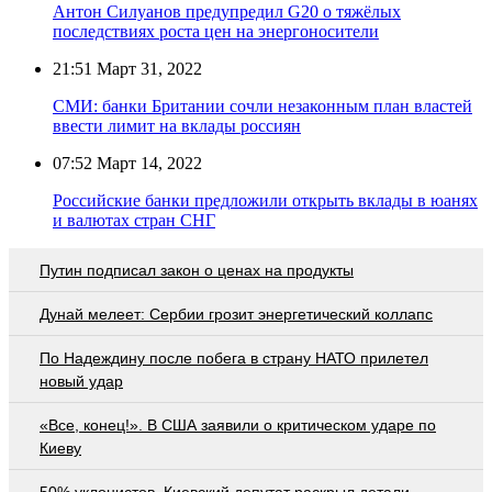
Антон Силуанов предупредил G20 о тяжёлых
последствиях роста цен на энергоносители
21:51
Март 31, 2022
СМИ: банки Британии сочли незаконным план властей
ввести лимит на вклады россиян
07:52
Март 14, 2022
Российские банки предложили открыть вклады в юанях
и валютах стран СНГ
Путин подписал закон о ценах на продукты
Дунай мелеет: Сербии грозит энергетический коллапс
По Надеждину после побега в страну НАТО прилетел
новый удар
«Все, конец!». В США заявили о критическом ударе по
Киеву
50% уклонистов. Киевский депутат раскрыл детали