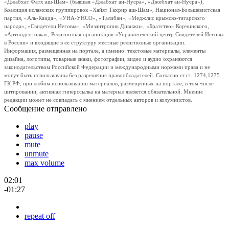
«Джабхат Фатх аш-Шам» (бывшая «Джабхат ан-Нусра», «Джебхат ан-Нусра»),
Коалиция исламских группировок «Хайят Тахрир аш-Шам», Национал-Большевистская
партия, «Аль-Каида», «УНА-УНСО», «Талибан», «Меджлис крымско-татарского
народа», «Свидетели Иеговы», «Мизантропик Дивижн», «Братство» Корчинского,
«Артподготовка», Религиозная организация «Управленческий центр Свидетелей Иеговы
в России» и входящие в ее структуру местные религиозные организации.
Информация, размещенная на портале, а именно: текстовые материалы, элементы
дизайна, логотипы, товарные знаки, фотографии, видео и аудио охраняются
законодательством Российской Федерации и международными нормами права и не
могут быть использованы без разрешения правообладателей. Согласно ст.ст. 1274,1275
ГК РФ, при любом использовании материалов, размещенных на портале, в том числе
цитировании, активная гиперссылка на материал является обязательной. Мнение
редакции может не совпадать с мнением отдельных авторов и колумнистов.
Сообщение отправлено
play
pause
mute
unmute
max volume
02:01
-01:27
repeat off