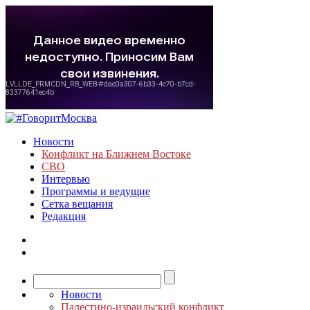
Новости
Конфликт на Ближнем Востоке
СВО
Интервью
Программы и ведущие
Сетка вещания
Редакция
Новости
Палестино-израильский конфликт