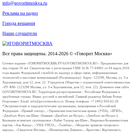
info@govoritmoskva.ru
Реклама на радио
Города вещания
Наши слушатели
Все права защищены. 2014-2026 © «Говорит Москва»
Сетевое издание «ГОВОРИТМОСКВА.РУ/GOVORITMOSKVA.RU». Предназначено для
лиц старше 16 лет. Свидетельство о регистрации СМИ Эл № 77-64961 от 04 марта 2016
года выдано Федеральной службой по надзору в сфере связи, информационных
технологий и массовых коммуникаций (Роскомнадзор). Адрес: 123298, Москва, ул. 3-я
Хорошевская, дом 12, пом. 22. Учредитель Общество с ограниченной ответственностью
«РУ ФМ» (123298 Москва, ул. 3-я Хорошевская, дом 12, пом. 22). Доменное имя сайта
GOVORITMOSKVA.RU. Территория распространения – Российская Федерация и
зарубежные страны. Языки: русский и английский. Главный редактор Бабаян Роман
Георгиевич. Email: info@govoritmoskva.ru. Номер телефона: +7 (495) 950-62-26
*Экстремистские и террористические организации, запрещенные в Российской
Федерации: «Правый сектор», «Украинская повстанческая армия» (УПА), «ИГИЛ»,
«Джабхат Фатх аш-Шам» (бывшая «Джабхат ан-Нусра», «Джебхат ан-Нусра»),
Коалиция исламских группировок «Хайят Тахрир аш-Шам», Национал-Большевистская
партия, «Аль-Каида», «УНА-УНСО», «Талибан», «Меджлис крымско-татарского
народа», «Свидетели Иеговы», «Мизантропик Дивижн», «Братство» Корчинского,