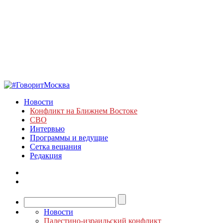
Новости
Конфликт на Ближнем Востоке
СВО
Интервью
Программы и ведущие
Сетка вещания
Редакция
Новости
Палестино-израильский конфликт