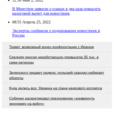
12:30
Май 2, 2022
В Минстрое заявили о планах в два раза повысить
налоговой вычет для новостроек
08:55
Апрель 25, 2022
Эксперты сообщили о подорожании новостроек в
России
Трамп: возможный конец конфронтации с Ираном
Средняя пенсия неработающих превысила 35 тыс. в
семи регионах
Зеленского лишают ордена: польский скандал набирает
обороты
Куда делись все: Украина на грани кадрового коллапса
Собянин раскритиковал предложение «развернуть
экономику на войну»