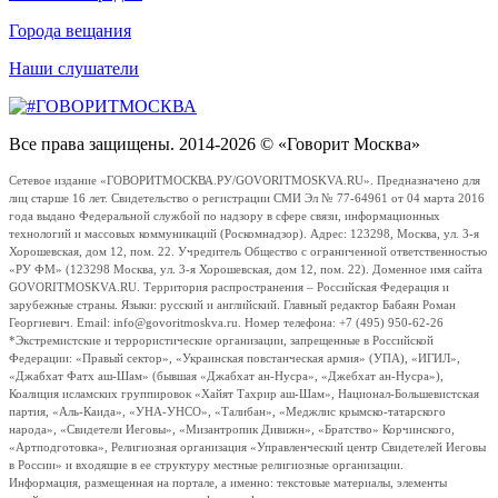
Города вещания
Наши слушатели
Все права защищены. 2014-2026 © «Говорит Москва»
Сетевое издание «ГОВОРИТМОСКВА.РУ/GOVORITMOSKVA.RU». Предназначено для
лиц старше 16 лет. Свидетельство о регистрации СМИ Эл № 77-64961 от 04 марта 2016
года выдано Федеральной службой по надзору в сфере связи, информационных
технологий и массовых коммуникаций (Роскомнадзор). Адрес: 123298, Москва, ул. 3-я
Хорошевская, дом 12, пом. 22. Учредитель Общество с ограниченной ответственностью
«РУ ФМ» (123298 Москва, ул. 3-я Хорошевская, дом 12, пом. 22). Доменное имя сайта
GOVORITMOSKVA.RU. Территория распространения – Российская Федерация и
зарубежные страны. Языки: русский и английский. Главный редактор Бабаян Роман
Георгиевич. Email: info@govoritmoskva.ru. Номер телефона: +7 (495) 950-62-26
*Экстремистские и террористические организации, запрещенные в Российской
Федерации: «Правый сектор», «Украинская повстанческая армия» (УПА), «ИГИЛ»,
«Джабхат Фатх аш-Шам» (бывшая «Джабхат ан-Нусра», «Джебхат ан-Нусра»),
Коалиция исламских группировок «Хайят Тахрир аш-Шам», Национал-Большевистская
партия, «Аль-Каида», «УНА-УНСО», «Талибан», «Меджлис крымско-татарского
народа», «Свидетели Иеговы», «Мизантропик Дивижн», «Братство» Корчинского,
«Артподготовка», Религиозная организация «Управленческий центр Свидетелей Иеговы
в России» и входящие в ее структуру местные религиозные организации.
Информация, размещенная на портале, а именно: текстовые материалы, элементы