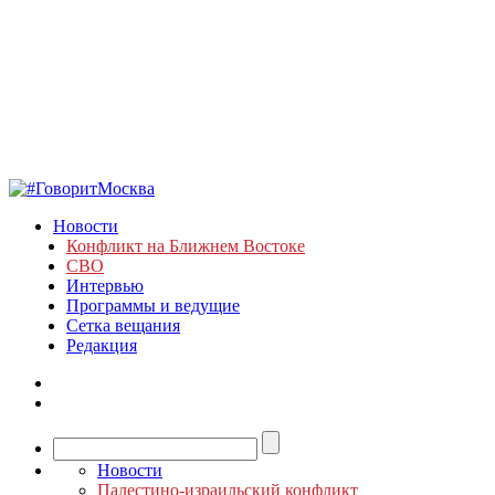
Новости
Конфликт на Ближнем Востоке
СВО
Интервью
Программы и ведущие
Сетка вещания
Редакция
Новости
Палестино-израильский конфликт