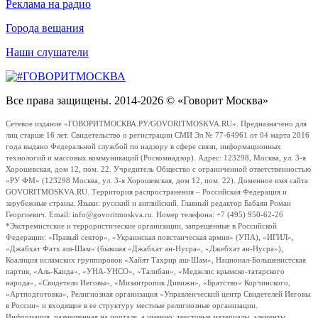
Реклама на радио
Города вещания
Наши слушатели
Все права защищены. 2014-2026 © «Говорит Москва»
Сетевое издание «ГОВОРИТМОСКВА.РУ/GOVORITMOSKVA.RU». Предназначено для
лиц старше 16 лет. Свидетельство о регистрации СМИ Эл № 77-64961 от 04 марта 2016
года выдано Федеральной службой по надзору в сфере связи, информационных
технологий и массовых коммуникаций (Роскомнадзор). Адрес: 123298, Москва, ул. 3-я
Хорошевская, дом 12, пом. 22. Учредитель Общество с ограниченной ответственностью
«РУ ФМ» (123298 Москва, ул. 3-я Хорошевская, дом 12, пом. 22). Доменное имя сайта
GOVORITMOSKVA.RU. Территория распространения – Российская Федерация и
зарубежные страны. Языки: русский и английский. Главный редактор Бабаян Роман
Георгиевич. Email: info@govoritmoskva.ru. Номер телефона: +7 (495) 950-62-26
*Экстремистские и террористические организации, запрещенные в Российской
Федерации: «Правый сектор», «Украинская повстанческая армия» (УПА), «ИГИЛ»,
«Джабхат Фатх аш-Шам» (бывшая «Джабхат ан-Нусра», «Джебхат ан-Нусра»),
Коалиция исламских группировок «Хайят Тахрир аш-Шам», Национал-Большевистская
партия, «Аль-Каида», «УНА-УНСО», «Талибан», «Меджлис крымско-татарского
народа», «Свидетели Иеговы», «Мизантропик Дивижн», «Братство» Корчинского,
«Артподготовка», Религиозная организация «Управленческий центр Свидетелей Иеговы
в России» и входящие в ее структуру местные религиозные организации.
Информация, размещенная на портале, а именно: текстовые материалы, элементы