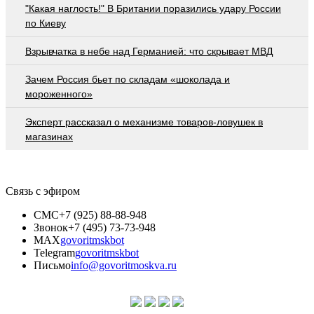
"Какая наглость!" В Британии поразились удару России
по Киеву
Взрывчатка в небе над Германией: что скрывает МВД
Зачем Россия бьет по складам «шоколада и
мороженного»
Эксперт рассказал о механизме товаров-ловушек в
магазинах
Связь с эфиром
СМС
+7 (925) 88-88-948
Звонок
+7 (495) 73-73-948
MAX
govoritmskbot
Telegram
govoritmskbot
Письмо
info@govoritmoskva.ru