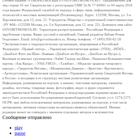
Сетевое издание «ГОВОРИТМОСКВА.РУ/GOVORITMOSKVA.RU». Предназначено для
лиц старше 16 лет. Свидетельство о регистрации СМИ Эл № 77-64961 от 04 марта 2016
года выдано Федеральной службой по надзору в сфере связи, информационных
технологий и массовых коммуникаций (Роскомнадзор). Адрес: 123298, Москва, ул. 3-я
Хорошевская, дом 12, пом. 22. Учредитель Общество с ограниченной ответственностью
«РУ ФМ» (123298 Москва, ул. 3-я Хорошевская, дом 12, пом. 22). Доменное имя сайта
GOVORITMOSKVA.RU. Территория распространения – Российская Федерация и
зарубежные страны. Языки: русский и английский. Главный редактор Бабаян Роман
Георгиевич. Email: info@govoritmoskva.ru. Номер телефона: +7 (495) 950-62-26
*Экстремистские и террористические организации, запрещенные в Российской
Федерации: «Правый сектор», «Украинская повстанческая армия» (УПА), «ИГИЛ»,
«Джабхат Фатх аш-Шам» (бывшая «Джабхат ан-Нусра», «Джебхат ан-Нусра»),
Коалиция исламских группировок «Хайят Тахрир аш-Шам», Национал-Большевистская
партия, «Аль-Каида», «УНА-УНСО», «Талибан», «Меджлис крымско-татарского
народа», «Свидетели Иеговы», «Мизантропик Дивижн», «Братство» Корчинского,
«Артподготовка», Религиозная организация «Управленческий центр Свидетелей Иеговы
в России» и входящие в ее структуру местные религиозные организации.
Информация, размещенная на портале, а именно: текстовые материалы, элементы
дизайна, логотипы, товарные знаки, фотографии, видео и аудио охраняются
законодательством Российской Федерации и международными нормами права и не
могут быть использованы без разрешения правообладателей. Согласно ст.ст. 1274,1275
ГК РФ, при любом использовании материалов, размещенных на портале, в том числе
цитировании, активная гиперссылка на материал является обязательной. Мнение
редакции может не совпадать с мнением отдельных авторов и колумнистов.
Сообщение отправлено
play
pause