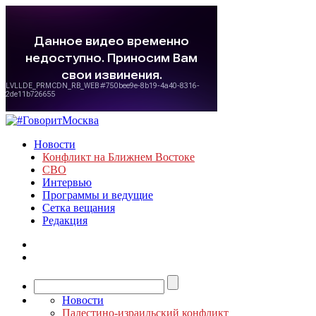
Новости
Конфликт на Ближнем Востоке
СВО
Интервью
Программы и ведущие
Сетка вещания
Редакция
Новости
Палестино-израильский конфликт