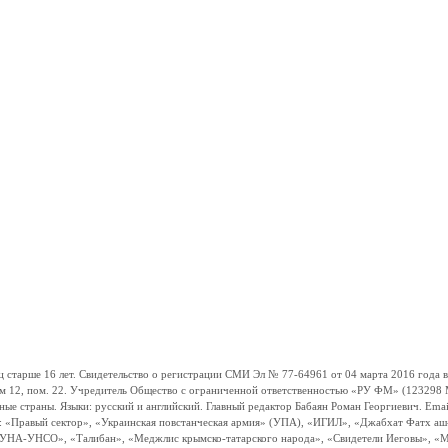
ше 16 лет. Свидетельство о регистрации СМИ Эл № 77-64961 от 04 марта 2016 года вы
ом 12, пом. 22. Учредитель Общество с ограниченной ответственностью «РУ ФМ» (123298 Мо
траны. Языки: русский и английский. Главный редактор Бабаян Роман Георгиевич. Email:
и: «Правый сектор», «Украинская повстанческая армия» (УПА), «ИГИЛ», «Джабхат Фатх а
«УНА-УНСО», «Талибан», «Меджлис крымско-татарского народа», «Свидетели Иеговы», «М