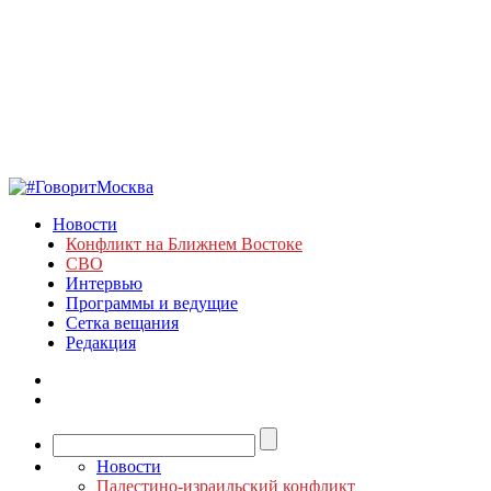
Новости
Конфликт на Ближнем Востоке
СВО
Интервью
Программы и ведущие
Сетка вещания
Редакция
Новости
Палестино-израильский конфликт