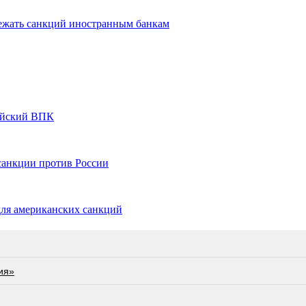
жать санкций иностранным банкам
ийский ВПК
санкции против России
для американских санкций
ия»