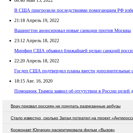
08:40
Май 15, 2022
В США пригрозили последствиями помогающим РФ избе
21:18
Апрель 19, 2022
Вашингтон анонсировал новые санкции против Москвы
23:12
Апрель 18, 2022
Минфин США объявил ближайшей целью санкций росс
22:20
Апрель 18, 2022
Госдеп США подтвердил планы ввести дополнительные 
18:15
Авг. 16, 2020
Помощник Трампа заявил об отсутствии в России целей 
Врач призвал россиян не покупать разрезанные арбузы
Стало известно, сколько Запад потратил на проект «Антиросс
Космонавт Юрчихин раскритиковала фильм «Вызов»