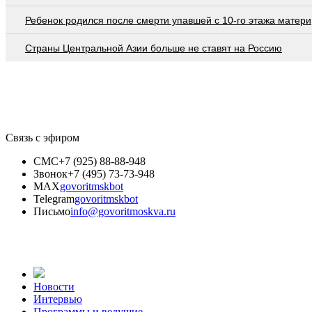
Ребенок родился после смерти упавшей с 10-го этажа матери
Страны Центральной Азии больше не ставят на Россию
Связь с эфиром
СМС
+7 (925) 88-88-948
Звонок
+7 (495) 73-73-948
MAX
govoritmskbot
Telegram
govoritmskbot
Письмо
info@govoritmoskva.ru
Новости
Интервью
Программы и ведущие