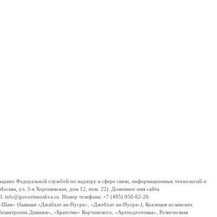
дано Федеральной службой по надзору в сфере связи, информационных технологий и
сква, ул. 3-я Хорошевская, дом 12, пом. 22). Доменное имя сайта
 info@govoritmoskva.ru. Номер телефона: +7 (495) 950-62-26
ш-Шам» (бывшая «Джабхат ан-Нусра», «Джебхат ан-Нусра»), Коалиция исламских
изантропик Дивижн», «Братство» Корчинского, «Артподготовка», Религиозная