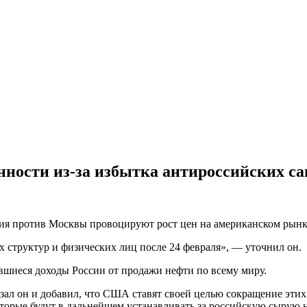
ности из-за избытка антироссийских с
ия против Москвы провоцируют рост цен на американском рынке
 структур и физических лиц после 24 февраля», — уточнил он.
ившиеся доходы России от продажи нефти по всему миру.
азал он и добавил, что США ставят своей целью сокращение эти
торые будут в дальнейшем устанавливать за российскую сырую 