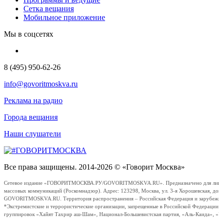
Сетка вещания
Мобильное приложение
Мы в соцсетях
8 (495) 950-62-26
info@govoritmoskva.ru
Реклама на радио
Города вещания
Наши слушатели
Все права защищены. 2014-2026 © «Говорит Москва»
Сетевое издание «ГОВОРИТМОСКВА.РУ/GOVORITMOSKVA.RU». Предназначено для лиц стар
массовых коммуникаций (Роскомнадзор). Адрес: 123298, Москва, ул. 3-я Хорошевская, д
GOVORITMOSKVA.RU. Территория распространения – Российская Федерация и зарубежные с
*Экстремистские и террористические организации, запрещенные в Российской Федераци
группировок «Хайят Тахрир аш-Шам», Национал-Большевистская партия, «Аль-Каида», 