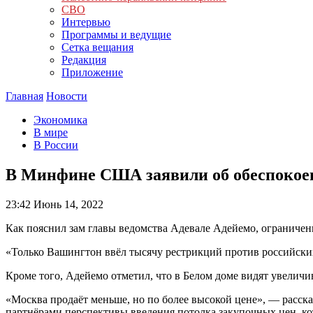
СВО
Интервью
Программы и ведущие
Сетка вещания
Редакция
Приложение
Главная
Новости
Экономика
В мире
В России
В Минфине США заявили об обеспокоен
23:42
Июнь 14, 2022
Как пояснил зам главы ведомства Адевале Адейемо, ограничен
«Только Вашингтон ввёл тысячу рестрикций против российских
Кроме того, Адейемо отметил, что в Белом доме видят увелич
«Москва продаёт меньше, но по более высокой цене», — расск
партнёрами перспективы введения потолка закупочных цен, ко