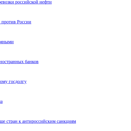
ревозки российской нефти
 против России
умными
иностранных банков
ому госдолгу
ла
ше стран к антироссийским санкциям