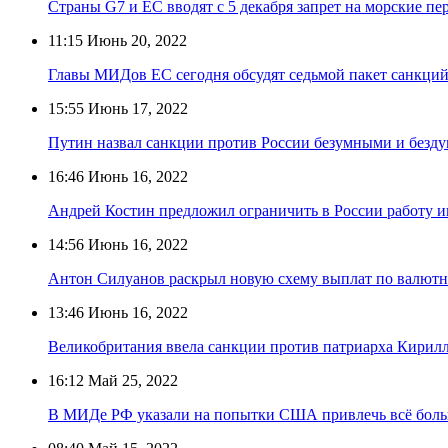
Страны G7 и ЕС вводят с 5 декабря запрет на морские пе
11:15
Июнь 20, 2022
Главы МИДов ЕС сегодня обсудят седьмой пакет санкций
15:55
Июнь 17, 2022
Путин назвал санкции против России безумными и безд
16:46
Июнь 16, 2022
Андрей Костин предложил ограничить в России работу 
14:56
Июнь 16, 2022
Антон Силуанов раскрыл новую схему выплат по валютн
13:46
Июнь 16, 2022
Великобритания ввела санкции против патриарха Кирил
16:12
Май 25, 2022
В МИДе РФ указали на попытки США привлечь всё боль