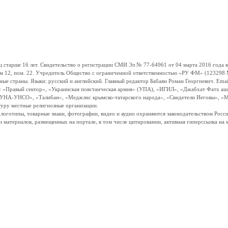
ше 16 лет. Свидетельство о регистрации СМИ Эл № 77-64961 от 04 марта 2016 года вы
ом 12, пом. 22. Учредитель Общество с ограниченной ответственностью «РУ ФМ» (123298 Мо
траны. Языки: русский и английский. Главный редактор Бабаян Роман Георгиевич. Email:
и: «Правый сектор», «Украинская повстанческая армия» (УПА), «ИГИЛ», «Джабхат Фатх а
«УНА-УНСО», «Талибан», «Меджлис крымско-татарского народа», «Свидетели Иеговы», «М
туру местные религиозные организации.
, логотипы, товарные знаки, фотографии, видео и аудио охраняются законодательством Ро
и материалов, размещенных на портале, в том числе цитировании, активная гиперссылка на 