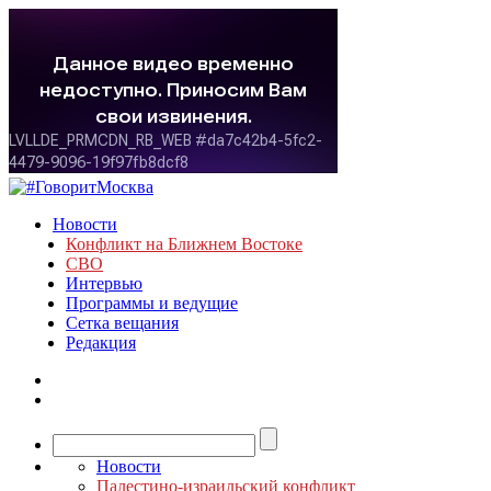
Новости
Конфликт на Ближнем Востоке
СВО
Интервью
Программы и ведущие
Сетка вещания
Редакция
Новости
Палестино-израильский конфликт