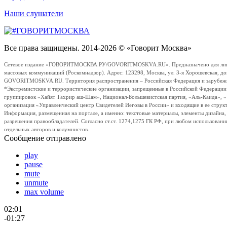
Наши слушатели
Все права защищены. 2014-2026 © «Говорит Москва»
Сетевое издание «ГОВОРИТМОСКВА.РУ/GOVORITMOSKVA.RU». Предназначено для лиц стар
массовых коммуникаций (Роскомнадзор). Адрес: 123298, Москва, ул. 3-я Хорошевская, д
GOVORITMOSKVA.RU. Территория распространения – Российская Федерация и зарубежные с
*Экстремистские и террористические организации, запрещенные в Российской Федераци
группировок «Хайят Тахрир аш-Шам», Национал-Большевистская партия, «Аль-Каида», 
организация «Управленческий центр Свидетелей Иеговы в России» и входящие в ее струк
Информация, размещенная на портале, а именно: текстовые материалы, элементы дизайна
разрешения правообладателей. Согласно ст.ст. 1274,1275 ГК РФ, при любом использовани
отдельных авторов и колумнистов.
Сообщение отправлено
play
pause
mute
unmute
max volume
02:01
-01:27