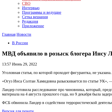
СВО
Интервью
Программы и ведущие
Сетка вещания
Редакция
Приложение
Главная
Новости
В России
МВД объявило в розыск блогера Инсу 
13:57
Июнь 29, 2022
Уголовная статья, по которой проходит фигурантка, не указана.
«Огуз Инса Солтан Хамидовна разыскивается по статье УК», — 
Ландер готовила расследование про чиновника, который, пред
материала на 4 августа прошлого года, но 9 декабря была заде
ФСБ обвинила Ландер в содействии террористической деятельно
Версия для печати