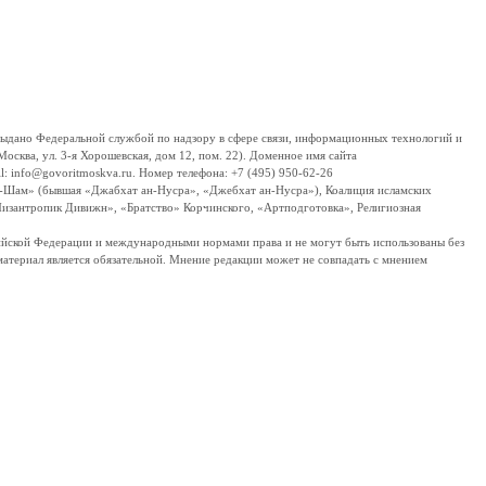
дано Федеральной службой по надзору в сфере связи, информационных технологий и
сква, ул. 3-я Хорошевская, дом 12, пом. 22). Доменное имя сайта
 info@govoritmoskva.ru. Номер телефона: +7 (495) 950-62-26
ш-Шам» (бывшая «Джабхат ан-Нусра», «Джебхат ан-Нусра»), Коалиция исламских
изантропик Дивижн», «Братство» Корчинского, «Артподготовка», Религиозная
ссийской Федерации и международными нормами права и не могут быть использованы без
материал является обязательной. Мнение редакции может не совпадать с мнением