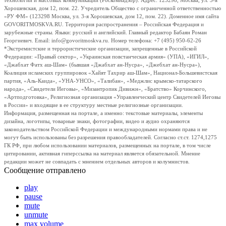
технологий и массовых коммуникаций (Роскомнадзор). Адрес: 123298, Москва, ул. 3-я
Хорошевская, дом 12, пом. 22. Учредитель Общество с ограниченной ответственностью
«РУ ФМ» (123298 Москва, ул. 3-я Хорошевская, дом 12, пом. 22). Доменное имя сайта
GOVORITMOSKVA.RU. Территория распространения – Российская Федерация и
зарубежные страны. Языки: русский и английский. Главный редактор Бабаян Роман
Георгиевич. Email: info@govoritmoskva.ru. Номер телефона: +7 (495) 950-62-26
*Экстремистские и террористические организации, запрещенные в Российской
Федерации: «Правый сектор», «Украинская повстанческая армия» (УПА), «ИГИЛ»,
«Джабхат Фатх аш-Шам» (бывшая «Джабхат ан-Нусра», «Джебхат ан-Нусра»),
Коалиция исламских группировок «Хайят Тахрир аш-Шам», Национал-Большевистская
партия, «Аль-Каида», «УНА-УНСО», «Талибан», «Меджлис крымско-татарского
народа», «Свидетели Иеговы», «Мизантропик Дивижн», «Братство» Корчинского,
«Артподготовка», Религиозная организация «Управленческий центр Свидетелей Иеговы
в России» и входящие в ее структуру местные религиозные организации.
Информация, размещенная на портале, а именно: текстовые материалы, элементы
дизайна, логотипы, товарные знаки, фотографии, видео и аудио охраняются
законодательством Российской Федерации и международными нормами права и не
могут быть использованы без разрешения правообладателей. Согласно ст.ст. 1274,1275
ГК РФ, при любом использовании материалов, размещенных на портале, в том числе
цитировании, активная гиперссылка на материал является обязательной. Мнение
редакции может не совпадать с мнением отдельных авторов и колумнистов.
Сообщение отправлено
play
pause
mute
unmute
max volume