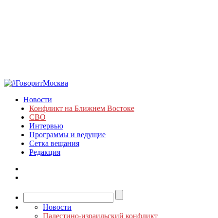
Новости
Конфликт на Ближнем Востоке
СВО
Интервью
Программы и ведущие
Сетка вещания
Редакция
Новости
Палестино-израильский конфликт