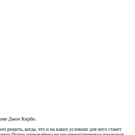
доме Джон Кирби.
решить, когда, что и на каких условиях для него станет
адимир Путин определённо не продемонстрировал признаков