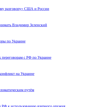
ому разговору» США и России
инимать Владимир Зеленский
воры по Украине
к переговорам с РФ по Украине
конфликт на Украине
пломатическим путём
и РФ к использованию ядерного оружия