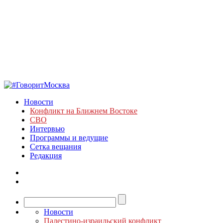
Новости
Конфликт на Ближнем Востоке
СВО
Интервью
Программы и ведущие
Сетка вещания
Редакция
Новости
Палестино-израильский конфликт