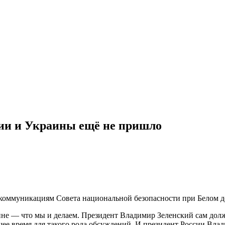
сии и Украины ещё не пришло
 коммуникациям Совета национальной безопасности при Белом 
— что мы и делаем. Президент Владимир Зеленский сам должен 
ящее время для такого рода обсуждений. И президент России Вл