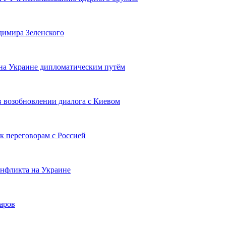
димира Зеленского
 на Украине дипломатическим путём
 возобновлении диалога с Киевом
 переговорам с Россией
онфликта на Украине
аров