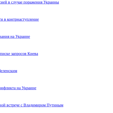
ией в случае поражения Украины
и в контрнаступление
вания на Украине
писке запросов Киева
Зеленским
онфликта на Украине
ьной встрече с Владимиром Путиным