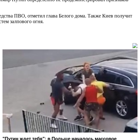
дства ПВО, отметил глава Белого дома. Также Киев получит
стем залпового огня.
"Путин ждет тебя": в Польше началось массовое