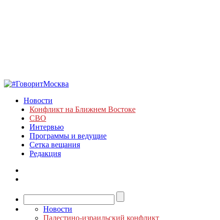
Новости
Конфликт на Ближнем Востоке
СВО
Интервью
Программы и ведущие
Сетка вещания
Редакция
Новости
Палестино-израильский конфликт