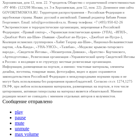
Хорошевская, дом 12, пом. 22. Учредитель Общество с ограниченной ответственностью
«РУ ФМ» (123298 Москва, ул. 3-я Хорошевская, дом 12, пом. 22). Доменное имя сайта
GOVORITMOSKVA.RU. Территория распространения – Российская Федерация и
зарубежные страны. Языки: русский и английский. Главный редактор Бабаян Роман
Георгиевич. Email: info@govoritmoskva.ru. Номер телефона: +7 (495) 950-62-26
*Экстремистские и террористические организации, запрещенные в Российской
Федерации: «Правый сектор», «Украинская повстанческая армия» (УПА), «ИГИЛ»,
«Джабхат Фатх аш-Шам» (бывшая «Джабхат ан-Нусра», «Джебхат ан-Нусра»),
Коалиция исламских группировок «Хайят Тахрир аш-Шам», Национал-Большевистская
партия, «Аль-Каида», «УНА-УНСО», «Талибан», «Меджлис крымско-татарского
народа», «Свидетели Иеговы», «Мизантропик Дивижн», «Братство» Корчинского,
«Артподготовка», Религиозная организация «Управленческий центр Свидетелей Иеговы
в России» и входящие в ее структуру местные религиозные организации.
Информация, размещенная на портале, а именно: текстовые материалы, элементы
дизайна, логотипы, товарные знаки, фотографии, видео и аудио охраняются
законодательством Российской Федерации и международными нормами права и не
могут быть использованы без разрешения правообладателей. Согласно ст.ст. 1274,1275
ГК РФ, при любом использовании материалов, размещенных на портале, в том числе
цитировании, активная гиперссылка на материал является обязательной. Мнение
редакции может не совпадать с мнением отдельных авторов и колумнистов.
Сообщение отправлено
play
pause
mute
unmute
max volume