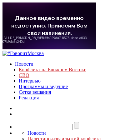
Новости
Конфликт на Ближнем Востоке
СВО
Интервью
Программы и ведущие
Сетка вещания
Редакция
Новости
Палестино-израильский конфликт