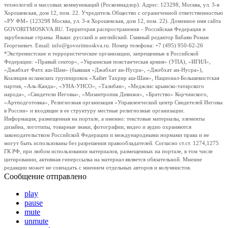
технологий и массовых коммуникаций (Роскомнадзор). Адрес: 123298, Москва, ул. 3-я
Хорошевская, дом 12, пом. 22. Учредитель Общество с ограниченной ответственностью
«РУ ФМ» (123298 Москва, ул. 3-я Хорошевская, дом 12, пом. 22). Доменное имя сайта
GOVORITMOSKVA.RU. Территория распространения – Российская Федерация и
зарубежные страны. Языки: русский и английский. Главный редактор Бабаян Роман
Георгиевич. Email: info@govoritmoskva.ru. Номер телефона: +7 (495) 950-62-26
*Экстремистские и террористические организации, запрещенные в Российской
Федерации: «Правый сектор», «Украинская повстанческая армия» (УПА), «ИГИЛ»,
«Джабхат Фатх аш-Шам» (бывшая «Джабхат ан-Нусра», «Джебхат ан-Нусра»),
Коалиция исламских группировок «Хайят Тахрир аш-Шам», Национал-Большевистская
партия, «Аль-Каида», «УНА-УНСО», «Талибан», «Меджлис крымско-татарского
народа», «Свидетели Иеговы», «Мизантропик Дивижн», «Братство» Корчинского,
«Артподготовка», Религиозная организация «Управленческий центр Свидетелей Иеговы
в России» и входящие в ее структуру местные религиозные организации.
Информация, размещенная на портале, а именно: текстовые материалы, элементы
дизайна, логотипы, товарные знаки, фотографии, видео и аудио охраняются
законодательством Российской Федерации и международными нормами права и не
могут быть использованы без разрешения правообладателей. Согласно ст.ст. 1274,1275
ГК РФ, при любом использовании материалов, размещенных на портале, в том числе
цитировании, активная гиперссылка на материал является обязательной. Мнение
редакции может не совпадать с мнением отдельных авторов и колумнистов.
Сообщение отправлено
play
pause
mute
unmute