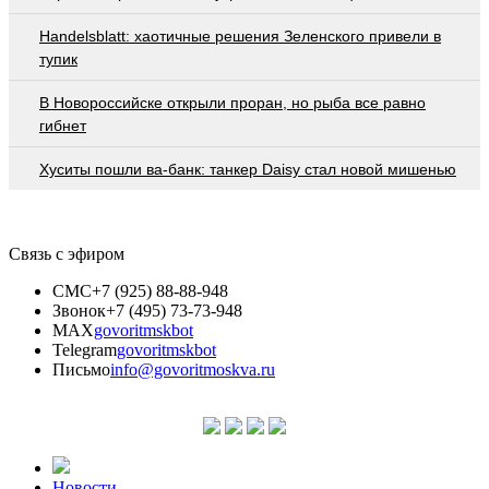
Handelsblatt: хаотичные решения Зеленского привели в
тупик
В Новороссийске открыли проран, но рыба все равно
гибнет
Хуситы пошли ва-банк: танкер Daisy стал новой мишенью
Связь с эфиром
СМС
+7 (925) 88-88-948
Звонок
+7 (495) 73-73-948
MAX
govoritmskbot
Telegram
govoritmskbot
Письмо
info@govoritmoskva.ru
Новости