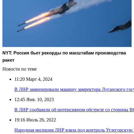
NYT: Россия бьет рекорды по масштабам производства
ракет
Новости по теме
11:20
Март 4, 2024
В ЛНР заминировали машину замректора Луганского гос
12:45
Янв. 10, 2023
В ЛНР сообщили об интенсивном обстреле со стороны 
19:16
Июль 26, 2022
Народная милиция ЛНР взяла под контроль Углегорскую