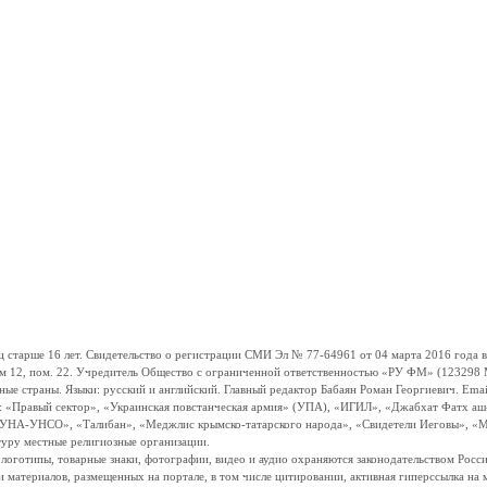
ше 16 лет. Свидетельство о регистрации СМИ Эл № 77-64961 от 04 марта 2016 года вы
ом 12, пом. 22. Учредитель Общество с ограниченной ответственностью «РУ ФМ» (123298 Мо
траны. Языки: русский и английский. Главный редактор Бабаян Роман Георгиевич. Email:
и: «Правый сектор», «Украинская повстанческая армия» (УПА), «ИГИЛ», «Джабхат Фатх а
«УНА-УНСО», «Талибан», «Меджлис крымско-татарского народа», «Свидетели Иеговы», «М
туру местные религиозные организации.
, логотипы, товарные знаки, фотографии, видео и аудио охраняются законодательством Ро
и материалов, размещенных на портале, в том числе цитировании, активная гиперссылка на 