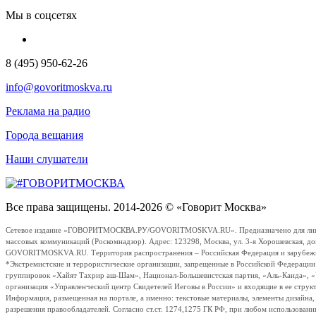
Мы в соцсетях
8 (495) 950-62-26
info@govoritmoskva.ru
Реклама на радио
Города вещания
Наши слушатели
Все права защищены. 2014-2026 © «Говорит Москва»
Сетевое издание «ГОВОРИТМОСКВА.РУ/GOVORITMOSKVA.RU». Предназначено для лиц стар
массовых коммуникаций (Роскомнадзор). Адрес: 123298, Москва, ул. 3-я Хорошевская, д
GOVORITMOSKVA.RU. Территория распространения – Российская Федерация и зарубежные с
*Экстремистские и террористические организации, запрещенные в Российской Федераци
группировок «Хайят Тахрир аш-Шам», Национал-Большевистская партия, «Аль-Каида», 
организация «Управленческий центр Свидетелей Иеговы в России» и входящие в ее струк
Информация, размещенная на портале, а именно: текстовые материалы, элементы дизайна
разрешения правообладателей. Согласно ст.ст. 1274,1275 ГК РФ, при любом использовани