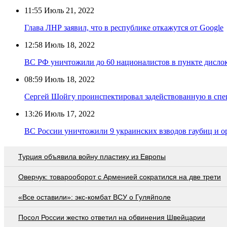
11:55
Июль 21, 2022
Глава ЛНР заявил, что в республике откажутся от Google
12:58
Июль 18, 2022
ВС РФ уничтожили до 60 националистов в пункте дислок
08:59
Июль 18, 2022
Сергей Шойгу проинспектировал задействованную в спе
13:26
Июль 17, 2022
ВС России уничтожили 9 украинских взводов гаубиц и о
Турция объявила войну пластику из Европы
Оверчук: товарооборот с Арменией сократился на две трети
«Все оставили»: экс-комбат ВСУ о Гуляйполе
Посол России жестко ответил на обвинения Швейцарии