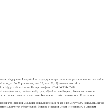
дано Федеральной службой по надзору в сфере связи, информационных технологий и
сква, ул. 3-я Хорошевская, дом 12, пом. 22). Доменное имя сайта
 info@govoritmoskva.ru. Номер телефона: +7 (495) 950-62-26
ш-Шам» (бывшая «Джабхат ан-Нусра», «Джебхат ан-Нусра»), Коалиция исламских
изантропик Дивижн», «Братство» Корчинского, «Артподготовка», Религиозная
ссийской Федерации и международными нормами права и не могут быть использованы без
материал является обязательной. Мнение редакции может не совпадать с мнением