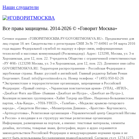
Наши слушатели
Все права защищены. 2014-2026 © «Говорит Москва»
Сетевое издание «ГОВОРИТМОСКВА.РУ/GOVORITMOSKVA.RU». Предназначено для
лиц старше 16 лет. Свидетельство о регистрации СМИ Эл № 77-64961 от 04 марта 2016
года выдано Федеральной службой по надзору в сфере связи, информационных
технологий и массовых коммуникаций (Роскомнадзор). Адрес: 123298, Москва, ул. 3-я
Хорошевская, дом 12, пом. 22. Учредитель Общество с ограниченной ответственностью
«РУ ФМ» (123298 Москва, ул. 3-я Хорошевская, дом 12, пом. 22). Доменное имя сайта
GOVORITMOSKVA.RU. Территория распространения – Российская Федерация и
зарубежные страны. Языки: русский и английский. Главный редактор Бабаян Роман
Георгиевич. Email: info@govoritmoskva.ru. Номер телефона: +7 (495) 950-62-26
*Экстремистские и террористические организации, запрещенные в Российской
Федерации: «Правый сектор», «Украинская повстанческая армия» (УПА), «ИГИЛ»,
«Джабхат Фатх аш-Шам» (бывшая «Джабхат ан-Нусра», «Джебхат ан-Нусра»),
Коалиция исламских группировок «Хайят Тахрир аш-Шам», Национал-Большевистская
партия, «Аль-Каида», «УНА-УНСО», «Талибан», «Меджлис крымско-татарского
народа», «Свидетели Иеговы», «Мизантропик Дивижн», «Братство» Корчинского,
«Артподготовка», Религиозная организация «Управленческий центр Свидетелей Иеговы
в России» и входящие в ее структуру местные религиозные организации.
Информация, размещенная на портале, а именно: текстовые материалы, элементы
дизайна, логотипы, товарные знаки, фотографии, видео и аудио охраняются
законодательством Российской Федерации и международными нормами права и не
могут быть использованы без разрешения правообладателей. Согласно ст.ст. 1274,1275