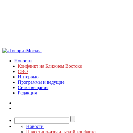
Новости
Конфликт на Ближнем Востоке
СВО
Интервью
Программы и ведущие
Сетка вещания
Редакция
Новости
Палестино-израильский конфликт