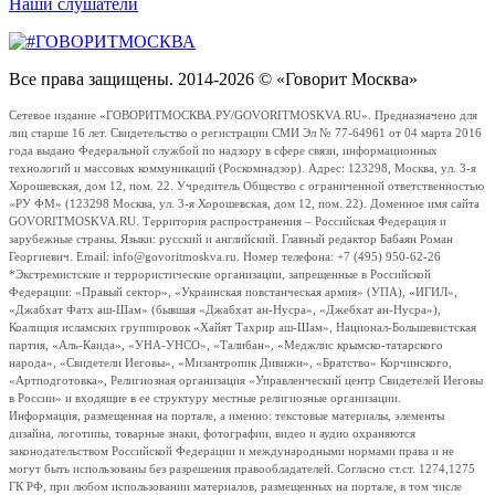
Наши слушатели
Все права защищены. 2014-2026 © «Говорит Москва»
Сетевое издание «ГОВОРИТМОСКВА.РУ/GOVORITMOSKVA.RU». Предназначено для
лиц старше 16 лет. Свидетельство о регистрации СМИ Эл № 77-64961 от 04 марта 2016
года выдано Федеральной службой по надзору в сфере связи, информационных
технологий и массовых коммуникаций (Роскомнадзор). Адрес: 123298, Москва, ул. 3-я
Хорошевская, дом 12, пом. 22. Учредитель Общество с ограниченной ответственностью
«РУ ФМ» (123298 Москва, ул. 3-я Хорошевская, дом 12, пом. 22). Доменное имя сайта
GOVORITMOSKVA.RU. Территория распространения – Российская Федерация и
зарубежные страны. Языки: русский и английский. Главный редактор Бабаян Роман
Георгиевич. Email: info@govoritmoskva.ru. Номер телефона: +7 (495) 950-62-26
*Экстремистские и террористические организации, запрещенные в Российской
Федерации: «Правый сектор», «Украинская повстанческая армия» (УПА), «ИГИЛ»,
«Джабхат Фатх аш-Шам» (бывшая «Джабхат ан-Нусра», «Джебхат ан-Нусра»),
Коалиция исламских группировок «Хайят Тахрир аш-Шам», Национал-Большевистская
партия, «Аль-Каида», «УНА-УНСО», «Талибан», «Меджлис крымско-татарского
народа», «Свидетели Иеговы», «Мизантропик Дивижн», «Братство» Корчинского,
«Артподготовка», Религиозная организация «Управленческий центр Свидетелей Иеговы
в России» и входящие в ее структуру местные религиозные организации.
Информация, размещенная на портале, а именно: текстовые материалы, элементы
дизайна, логотипы, товарные знаки, фотографии, видео и аудио охраняются
законодательством Российской Федерации и международными нормами права и не
могут быть использованы без разрешения правообладателей. Согласно ст.ст. 1274,1275
ГК РФ, при любом использовании материалов, размещенных на портале, в том числе