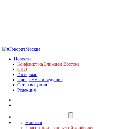
Новости
Конфликт на Ближнем Востоке
СВО
Интервью
Программы и ведущие
Сетка вещания
Редакция
Новости
Палестино-израильский конфликт