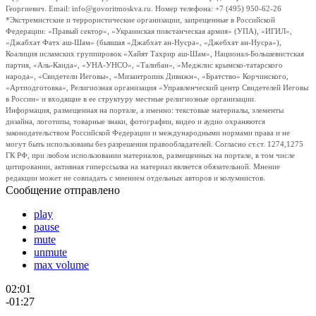
Георгиевич. Email: info@govoritmoskva.ru. Номер телефона: +7 (495) 950-62-26
*Экстремистские и террористические организации, запрещенные в Российской
Федерации: «Правый сектор», «Украинская повстанческая армия» (УПА), «ИГИЛ»,
«Джабхат Фатх аш-Шам» (бывшая «Джабхат ан-Нусра», «Джебхат ан-Нусра»),
Коалиция исламских группировок «Хайят Тахрир аш-Шам», Национал-Большевистская
партия, «Аль-Каида», «УНА-УНСО», «Талибан», «Меджлис крымско-татарского
народа», «Свидетели Иеговы», «Мизантропик Дивижн», «Братство» Корчинского,
«Артподготовка», Религиозная организация «Управленческий центр Свидетелей Иеговы
в России» и входящие в ее структуру местные религиозные организации.
Информация, размещенная на портале, а именно: текстовые материалы, элементы
дизайна, логотипы, товарные знаки, фотографии, видео и аудио охраняются
законодательством Российской Федерации и международными нормами права и не
могут быть использованы без разрешения правообладателей. Согласно ст.ст. 1274,1275
ГК РФ, при любом использовании материалов, размещенных на портале, в том числе
цитировании, активная гиперссылка на материал является обязательной. Мнение
редакции может не совпадать с мнением отдельных авторов и колумнистов.
Сообщение отправлено
play
pause
mute
unmute
max volume
02:01
-01:27