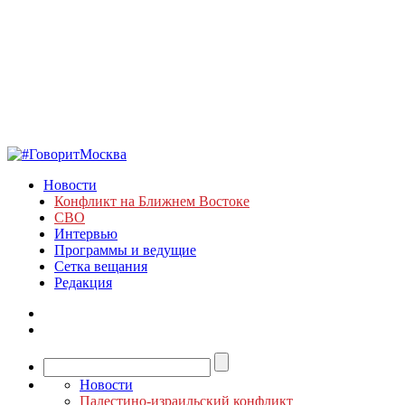
Новости
Конфликт на Ближнем Востоке
СВО
Интервью
Программы и ведущие
Сетка вещания
Редакция
Новости
Палестино-израильский конфликт