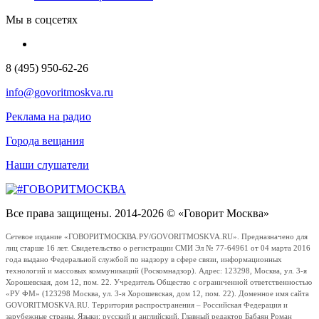
Мы в соцсетях
8 (495) 950-62-26
info@govoritmoskva.ru
Реклама на радио
Города вещания
Наши слушатели
Все права защищены. 2014-2026 © «Говорит Москва»
Сетевое издание «ГОВОРИТМОСКВА.РУ/GOVORITMOSKVA.RU». Предназначено для
лиц старше 16 лет. Свидетельство о регистрации СМИ Эл № 77-64961 от 04 марта 2016
года выдано Федеральной службой по надзору в сфере связи, информационных
технологий и массовых коммуникаций (Роскомнадзор). Адрес: 123298, Москва, ул. 3-я
Хорошевская, дом 12, пом. 22. Учредитель Общество с ограниченной ответственностью
«РУ ФМ» (123298 Москва, ул. 3-я Хорошевская, дом 12, пом. 22). Доменное имя сайта
GOVORITMOSKVA.RU. Территория распространения – Российская Федерация и
зарубежные страны. Языки: русский и английский. Главный редактор Бабаян Роман